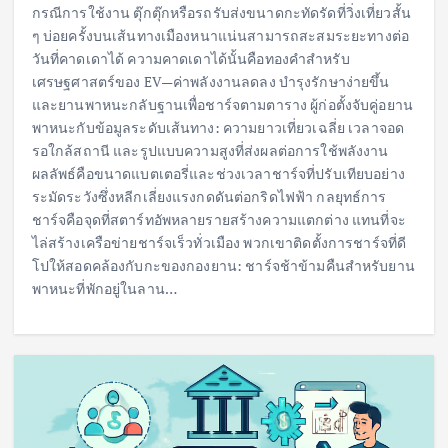
กรณีการใช้งาน ตุ๊กตุ๊กหรือรถรับส่งขนาดกะทัดรัดที่วิ่งเที่ยวสั้น
ๆ บ่อยครั้งบนเส้นทางเมืองหนาแน่นสามารถสะสมระยะทางต่อ
วันที่คาดเดาได้ ความคาดเดาได้นั้นคือทองคำสำหรับ
เศรษฐศาสตร์ของ EV—ค่าพลังงานลดลง บำรุงรักษาง่ายขึ้น
และยานพาหนะกลับฐานเพื่อชาร์จตามตาราง ผู้ก่อตั้งจับคู่อยาน
พาหนะกับข้อมูลระดับเส้นทาง: ความยาวเที่ยวเฉลี่ย เวลาจอด
รอใกล้สถานี และรูปแบบความสูงที่ส่งผลต่อการใช้พลังงาน
ผลลัพธ์คือขนาดแบตเตอรี่และช่วงเวลาชาร์จที่ปรับเทียบอย่าง
ระมัดระวังซึ่งหลีกเลี่ยงแรงกดดันต่อกริดไฟฟ้า กลยุทธ์การ
ชาร์จคือจุดที่สตาร์ทอัพหลายรายสร้างความแตกต่าง แทนที่จะ
ไล่สร้างเครือข่ายชาร์จเร็วทั่วเมือง พวกเขาติดตั้งการชาร์จที่ดี
โปให้สอดคล้องกับกะของกองยาน: ชาร์จช้าข้ามคืนสำหรับยาน
พาหนะที่พักอยู่ในลาน…