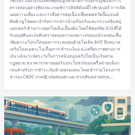
ไซเบอร์ และปกป้องทรัพย์สินลูกค้าด้วยการแยกบัญชีและการ
ตรวจสอบอย่างชัดเจน เกณฑ์การลิสต์ต้องมีไวท์เปเปอร์ การเปิด
เผยความเสี่ยง และการสื่อสารต่อเนื่องเพื่อลดพลวัตปั๊มแอนด์
ดัมพ์ กฎโฆษณาจำกัดการกล่าวอ้างเกินจริงและกระแสอินฟลู
เอนเซอร์ ด้านการออกโทเค็นเบื้องต้น ไทยใช้พอร์ทัล ICO ที่ได้
รับอนุมัติและบังคับตรวจสอบความเหมาะสมของนักลงทุนเพื่อ
เพิ่มความโปร่งใสของการระดมทุนด้วยโทเค็น BOT มีบทบาท
เสริมโดยเฉพาะในเรื่องการชำระเงินและเสถียรภาพทางการ
เงิน แม้จะระมัดระวังในการสนับสนุนคริปโตเป็นเงินตาม
กฎหมาย ธนาคารกลางยอมรับประโยชน์ของเครือข่ายบล็อก
เชนสำหรับการชำระเงินข้ามพรมแดน ไทยเข้าร่วมโครงการ
นำร่อง CBDC ภาค批 wholesale และทางเดินหลายสกุล…