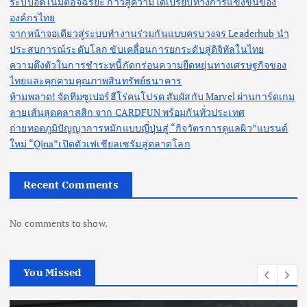
ระบบอัตโนมัติอัจฉริยะ ก้าวสู่ความได้เปรียบทางการแข่งขันของ
p
องค์กรไทย
จากหน้าจอเดียวสู่ระบบทำงานร่วมกันแบบครบวงจร Leaderhub นำ
a
ประสบการณ์ระดับโลก ขับเคลื่อนการยกระดับสู่ดิจิทัลในไทย
ความตึงตัวในการชำระหนี้กัดกร่อนความยืดหยุ่นทางเศรษฐกิจของ
g
ไทยและคุกคามคุณภาพสินทรัพย์ธนาคาร
ห้ามพลาด! จัดทีมซูเปอร์ฮีโร่คนโปรด สัมผัสกับ Marvel ผ่านการ์ดเกม
i
ลายเส้นสุดคลาสสิก จาก CARDFUN พร้อมกันทั่วประเทศ
ถ่ายทอดภูมิปัญญาการหมักแบบญี่ปุ่นสู่ “กิจวัตรการดูแลผิว”แบรนด์
n
ใหม่ “Qina”เปิดตัวเฟเชียลเซรัมสู่ตลาดโลก
a
Recent Comments
t
No comments to show.
i
You Missed
o