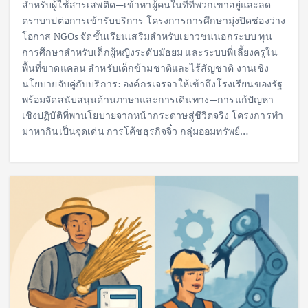
สำหรับผู้ใช้สารเสพติด—เข้าหาผู้คนในที่ที่พวกเขาอยู่และลด
ตราบาปต่อการเข้ารับบริการ โครงการการศึกษามุ่งปิดช่องว่าง
โอกาส NGOs จัดชั้นเรียนเสริมสำหรับเยาวชนนอกระบบ ทุน
การศึกษาสำหรับเด็กผู้หญิงระดับมัธยม และระบบพี่เลี้ยงครูใน
พื้นที่ขาดแคลน สำหรับเด็กข้ามชาติและไร้สัญชาติ งานเชิง
นโยบายจับคู่กับบริการ: องค์กรเจรจาให้เข้าถึงโรงเรียนของรัฐ
พร้อมจัดสนับสนุนด้านภาษาและการเดินทาง—การแก้ปัญหา
เชิงปฏิบัติที่พานโยบายจากหน้ากระดาษสู่ชีวิตจริง โครงการทำ
มาหากินเป็นจุดเด่น การโค้ชธุรกิจจิ๋ว กลุ่มออมทรัพย์…