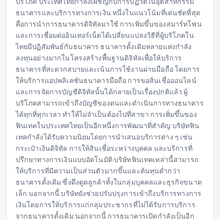
บริโภค ประเทศไทยกำลังเผชิญกับการปฏิวัติในอุตสาหกรรม
ธนาคารและบริการทางการเงิน หนึ่งในแนวโน้มที่เด่นชัดที่สุด
คือการนำการธนาคารดิจิทัลมาใช้ การเพิ่มขึ้นของสมาร์ทโฟน
และการเชื่อมต่ออินเทอร์เน็ตได้เปลี่ยนแปลงวิธีที่ผู้บริโภคใน
ไทยมีปฏิสัมพันธ์กับธนาคาร ธนาคารดั้งเดิมหลายแห่งกำลัง
ลงทุนอย่างมากในโครงสร้างพื้นฐานดิจิทัลเพื่อให้บริการ
ธนาคารที่สะดวกสบายและเน้นการใช้งานผ่านมือถือ โดยการ
ให้บริการแอปพลิเคชันธนาคารมือถือ การขอสินเชื่อออนไลน์
และการจัดการบัญชีดิจิทัลนั้นได้กลายเป็นเรื่องปกติแล้ว ผู้
บริโภคสามารถเข้าถึงบัญชีของตนและดำเนินการทางธนาคาร
ได้ทุกที่ทุกเวลา ทำให้ไม่จำเป็นต้องไปที่สาขา การเพิ่มขึ้นของ
ฟินเทคในประเทศไทยเป็นอีกหนึ่งการพัฒนาที่สำคัญ บริษัทฟิน
เทคกำลังได้รับความนิยมโดยการนำเสนอบริการต่าง ๆ เช่น
กระเป๋าเงินดิจิทัล การให้สินเชื่อระหว่างบุคคล และบริการที่
ปรึกษาทางการเงินแบบอัตโนมัติ บริษัทฟินเทคเหล่านี้สามารถ
ให้บริการที่มีความเป็นส่วนตัวมากขึ้นและต้นทุนต่ำกว่า
ธนาคารดั้งเดิม ซึ่งดึงดูดลูกค้าทั้งในกลุ่มบุคคลและธุรกิจขนาด
เล็ก นอกจากนี้ บริษัทยังช่วยปรับปรุงการเข้าถึงบริการทางการ
เงินโดยการให้บริการแก่กลุ่มประชากรที่ไม่ได้รับการบริการ
จากธนาคารดั้งเดิม นอกจากนี้ การธนาคารเปิดกำลังเป็นอีก