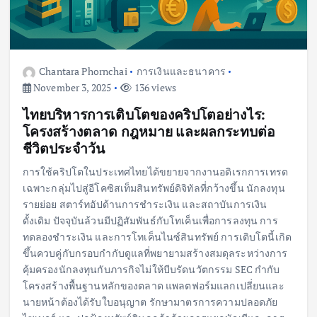
Chantara Phornchai
การเงินและธนาคาร
November 3, 2025
136 views
ไทยบริหารการเติบโตของคริปโตอย่างไร:
โครงสร้างตลาด กฎหมาย และผลกระทบต่อ
ชีวิตประจำวัน
การใช้คริปโตในประเทศไทยได้ขยายจากงานอดิเรกการเทรด
เฉพาะกลุ่มไปสู่อีโคซิสเท็มสินทรัพย์ดิจิทัลที่กว้างขึ้น นักลงทุน
รายย่อย สตาร์ทอัปด้านการชำระเงิน และสถาบันการเงิน
ดั้งเดิม ปัจจุบันล้วนมีปฏิสัมพันธ์กับโทเค็นเพื่อการลงทุน การ
ทดลองชำระเงิน และการโทเค็นไนซ์สินทรัพย์ การเติบโตนี้เกิด
ขึ้นควบคู่กับกรอบกำกับดูแลที่พยายามสร้างสมดุลระหว่างการ
คุ้มครองนักลงทุนกับภารกิจไม่ให้บีบรัดนวัตกรรม SEC กำกับ
โครงสร้างพื้นฐานหลักของตลาด แพลตฟอร์มแลกเปลี่ยนและ
นายหน้าต้องได้รับใบอนุญาต รักษามาตรการความปลอดภัย