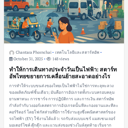
Chantara Phornchai
เทคโนโลยีและสตาร์ทอัพ
October 31, 2025
148 views
ทำให้การเดินทางประจำวันเป็นไฟฟ้า: สตาร์ท
อัพไทยขยายการเคลื่อนย้ายสะอาดอย่างไร
การทำให้ระบบขนส่งของไทยเป็นไฟฟ้าไม่ใช่การทะลุทะลวง
ของผลิตภัณฑ์ชิ้นเดียว; มันคือการอัปเกรดทั้งระบบครอบคลุม
ยานพาหนะ การชาร์จ การปฏิบัติการ และการเงิน สตาร์ทอัพ
กำลังกำกับวงออร์เคสตราการอัปเกรดนั้นทีละกองยานและทีละ
คอร์ริดอร์ โดยโฟกัสส่วนที่มีการใช้งานสูงซึ่งคณิตศาสตร์ของ
รถไฟฟ้า (EV) ใช้งานได้แล้ว: รถรับส่งแบบแชร์ แมสเซนเจอร์
มอเตอร์ไซค์ ตุ๊กตุ๊ก และแวนส่งของช่วงไมล์สุดท้าย เริ่มจาก