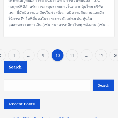
บริษัทใหญ่ที่มีผลการดำเนินงานทางการเงินที่มั่นคง – เป็น
กลยุทธ์ที่ดีสำหรับการลงทุนระยะยาวในตลาดหุ้นไทย บริษัท
เหล่านี้มักมีความเสถียรในช่วงที่ตลาดมีความผันผวนและมัก
ให้การเติบโตที่มั่นคงในระยะยาว ตัวอย่างเช่น หุ้นใน
อุตสาหกรรมการเงิน (เช่น ธนาคารกสิกรไทย) พลังงาน (เช่น…
1
…
9
10
11
…
17
P
Search
o
s
Search
t
Recent Posts
s