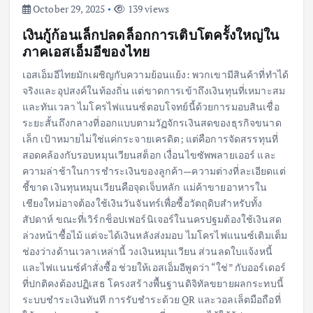
October 29, 2025
139 views
เงินกู้ก้อนเล็กปลดล็อกการเติบโตครั้งใหญ่ใน
ภาคเอสเอ็มอีของไทย
เอสเอ็มอีไทยมักเผชิญกับความย้อนแย้ง: พวกเขามีสินค้าที่ทำได้
จริงและอุปสงค์ในท้องถิ่น แต่ขาดการเข้าถึงเงินทุนที่เหมาะสม
และทันเวลา ไมโครไฟแนนซ์ตอบโจทย์นี้ด้วยการมอบสินเชื่อ
ระยะสั้นถึงกลางที่ออกแบบตามวัฏจักรเงินสดของธุรกิจขนาด
เล็ก เป้าหมายไม่ใช่แค่กระจายเครดิต; แต่คือการจัดสรรทุนที่
สอดคล้องกับรอบหมุนเวียนสต็อก เงื่อนไขซัพพลายเออร์ และ
ความล่าช้าในการชำระเงินของลูกค้า—ความต่างที่ละเอียดแต่
ชี้ขาด เงินทุนหมุนเวียนคือจุดเจ็บหลัก แม่ค้าขายอาหารใน
เชียงใหม่อาจต้องใช้เงินวันจันทร์เพื่อซื้อวัตถุดิบสำหรับทั้ง
สัปดาห์ ขณะที่เวิร์กช็อปเฟอร์นิเจอร์ในนครปฐมต้องใช้เงินสด
ล่วงหน้าซื้อไม้ แต่จะได้เงินหลังส่งมอบ ไมโครไฟแนนซ์เติมเต็ม
ช่องว่างด้านเวลาเหล่านี้ วงเงินหมุนเวียน ส่วนลดใบแจ้งหนี้
และไฟแนนซ์คำสั่งซื้อ ช่วยให้เอสเอ็มอีพูดว่า “ใช่” กับออร์เดอร์
ที่ปกติคงต้องปฏิเสธ โครงสร้างพื้นฐานดิจิทัลขยายผลกระทบนี้
ระบบชำระเงินทันที การรับชำระด้วย QR และวอลเล็ตมือถือที่