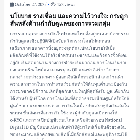
October 27, 2025
152 views
นโยบาย รางเชื่อม และความไว้วางใจ: กระดูก
สันหลังด้านกำกับดูแลของการรวมกลุ่ม
การรวมกลุ่มทางการเงินในประเทศไทยตั้งอยู่บนสถาปัตยกรรม
กำกับดูแลเชิงปฏิบัติที่เปิดรับนวัตกรรมโดยไม่ลดทอน
เสถียรภาพ ธนาคารนั่งอยู่ตรงจุดตัด แปลนโยบายให้เป็น
ผลิตภัณฑ์ที่ใช้งานได้จริงสำหรับประชาชนและกิจการจิ๋วที่เคย
อยู่กับเงินสดมานาน รางการชำระเงินมาก่อน การโอนเงินราย
ย่อยแบบเรียลไทม์และมาตรฐาน QR แห่งชาติสร้าง “ภาษา
กลาง” ระหว่างธนาคาร ผู้ออกเงินอิเล็กทรอนิกส์ และร้านค้า
ความสามารถในการทำงานร่วมกันทำให้ต้นทุนต่ำและป้องกัน
การผูกขาด ผู้ค้ารายเล็กที่สุดกับเชนใหญ่ที่สุดจึงรับ QR เดียวกัน
ได้ สำหรับผู้บริโภค การโอนเงินที่คิดค่าธรรมเนียมศูนย์หรือใกล้
ศูนย์ช่วยย่นระยะระหว่างการเงินในเมืองกับเศรษฐกิจเงินสดใน
ชนบท ขั้นถัดมาคือการเริ่มใช้งาน ผู้กำกับดูแลเปิดทางให้
e‑KYC และการเปิดบัญชีระยะไกล เสริมด้วยกรอบ National
Digital ID บัญชีแบบแบ่งระดับทำให้ผู้มาใหม่เริ่มต้นด้วยวงเงิน
พอประมาณ แล้วค่อยขยายสิทธิ์เมื่ออัตลักษณ์และพฤติกรรมได้