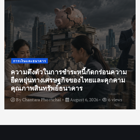
n
Press Release
ห้ามพลาด! จัดทีมซูเปอร์ฮีโร่คนโปรด
สัมผัสกับ Marvel ผ่านการ์ดเกมลายเส้น
สุดคลาสสิก จาก CARDFUN พร้อมกันทั่ว
ประเทศ
By
vritimes
August 5, 2026
9 views