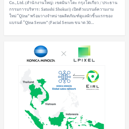
Co., Ltd. (สำนักงานใหญ่: เขตมินาโตะ กรุงโตเกียว / ประธาน
กรรมการบริหาร: Satoshi Shokuri) เปิดตัวแบรนด์ความงาม
ใหม่ “Qina” พร้อมวางจำหน่ายผลิตภัณฑ์ดูแลผิวชิ้นแรกของ
แบรนด์ “Qina Serum” (Facial Serum ขนาด 30…