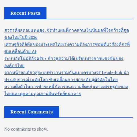
t
Recent Posts
s
สวรรค์ผลตอบแทนสูง: จัดทำแผนที่ภาคส่วนเงินปันผลที่ใจกว้างที่สุด
p
ของไทยในปี 2026
เศรษฐกิจดิจิทัลของประเทศไทยเร่งความต้องการซอฟต์แวร์องค์กรที่
a
ขับเคลื่อนด้วย AI
ระบบอัตโนมัติอัจฉริยะ ก้าวสู่ความได้เปรียบทางการแข่งขันของ
g
องค์กรไทย
จากหน้าจอเดียวสู่ระบบทำงานร่วมกันแบบครบวงจร Leaderhub นำ
i
ประสบการณ์ระดับโลก ขับเคลื่อนการยกระดับสู่ดิจิทัลในไทย
ความตึงตัวในการชำระหนี้กัดกร่อนความยืดหยุ่นทางเศรษฐกิจของ
n
ไทยและคุกคามคุณภาพสินทรัพย์ธนาคาร
a
Recent Comments
t
No comments to show.