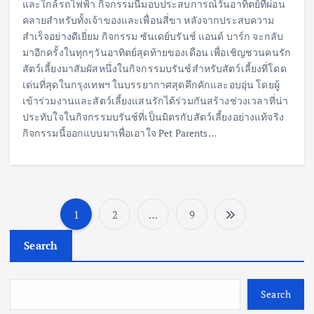
และใกล้รถไฟฟ้า กิจกรรมนี้มอบประสบการณ์วันอาทิตย์ที่ผ่อน
คลายสำหรับทั้งเจ้าของและเพื่อนสี่ขา หลังจากประสบความ
สำเร็จอย่างดีเยี่ยม กิจกรรม ซันเดย์บรันช์ แอนด์ บาร์ก จะกลับ
มาอีกครั้งในทุกๆวันอาทิตย์สุดท้ายของเดือน เพื่อเชิญชวนคนรัก
สัตว์เลี้ยงมาสัมผัสหนึ่งในกิจกรรมบรันช์สำหรับสัตว์เลี้ยงที่โดด
เด่นที่สุดในกรุงเทพฯ ในบรรยากาศสุดคึกคักและอบอุ่น โดยผู้
เข้าร่วมงานและสัตว์เลี้ยงแสนรักได้ร่วมกันสร้างช่วงเวลาที่น่า
ประทับใจในกิจกรรมบรันช์ที่เป็นมิตรกับสัตว์เลี้ยงอย่างแท้จริง
กิจกรรมนี้ออกแบบมาเพื่อเอาใจ Pet Parents…
1
2
…
9
P
Search
o
s
Search