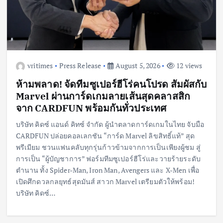
vritimes
Press Release
August 5, 2026
12 views
ห้ามพลาด! จัดทีมซูเปอร์ฮีโร่คนโปรด สัมผัสกับ
Marvel ผ่านการ์ดเกมลายเส้นสุดคลาสสิก
จาก CARDFUN พร้อมกันทั่วประเทศ
บริษัท คิดซ์ แอนด์ คิทซ์ จำกัด ผู้นำตลาดการ์ดเกมในไทย จับมือ
CARDFUN ปล่อยคอลเลกชัน “การ์ด Marvel ลิขสิทธิ์แท้” สุด
พรีเมียม ชวนแฟนคลับทุกรุ่นก้าวข้ามจากการเป็นเพียงผู้ชม สู่
การเป็น “ผู้บัญชาการ” ฟอร์มทีมซูเปอร์ฮีโร่และวายร้ายระดับ
ตำนาน ทั้ง Spider-Man, Iron Man, Avengers และ X-Men เพื่อ
เปิดศึกดวลกลยุทธ์สุดมันส์ สาวก Marvel เตรียมตัวให้พร้อม!
บริษัท คิดซ์…