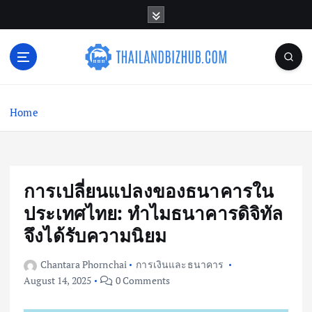
S
k
i
p
t
o
c
Home
o
n
t
e
n
การเปลี่ยนแปลงของธนาคารใน
t
ประเทศไทย: ทำไมธนาคารดิจิทัล
จึงได้รับความนิยม
Chantara Phornchai
การเงินและธนาคาร
August 14, 2025
0 Comments