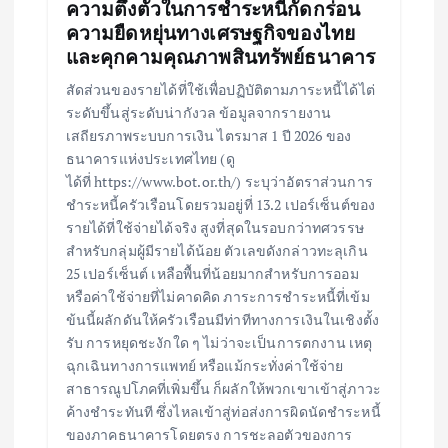
ความตึงตัวในการชำระหนี้กัดกร่อน
ความยืดหยุ่นทางเศรษฐกิจของไทย
และคุกคามคุณภาพสินทรัพย์ธนาคาร
สัดส่วนของรายได้ที่ใช้เพื่อปฏิบัติตามภาระหนี้ได้ไต่
ระดับขึ้นสู่ระดับน่ากังวล ข้อมูลจากรายงาน
เสถียรภาพระบบการเงิน ไตรมาส 1 ปี 2026 ของ
ธนาคารแห่งประเทศไทย (ดู
ได้ที่ https://www.bot.or.th/) ระบุว่าอัตราส่วนการ
ชำระหนี้ครัวเรือนโดยรวมอยู่ที่ 13.2 เปอร์เซ็นต์ของ
รายได้ที่ใช้จ่ายได้จริง สูงที่สุดในรอบกว่าทศวรรษ
สำหรับกลุ่มผู้มีรายได้น้อย ตัวเลขดังกล่าวทะลุเกิน
25 เปอร์เซ็นต์ เหลือพื้นที่น้อยมากสำหรับการออม
หรือค่าใช้จ่ายที่ไม่คาดคิด ภาระการชำระหนี้ที่เข้ม
ข้นนี้ผลักดันให้ครัวเรือนมีท่าทีทางการเงินในเชิงตั้ง
รับ การหยุดชะงักใด ๆ ไม่ว่าจะเป็นการตกงาน เหตุ
ฉุกเฉินทางการแพทย์ หรือแม้กระทั่งค่าใช้จ่าย
สาธารณูปโภคที่เพิ่มขึ้น ก็ผลักให้พวกเขาเข้าสู่ภาวะ
ค้างชำระทันที ซึ่งไหลเข้าสู่ท่อส่งการผิดนัดชำระหนี้
ของภาคธนาคารโดยตรง การชะลอตัวของการ