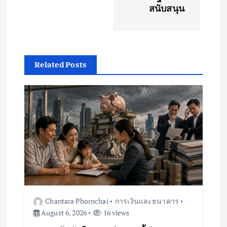
สนับสนุน
a
v
i
Related Posts
g
a
t
i
o
Chantara Phornchai
การเงินและธนาคาร
n
August 6, 2026
16 views