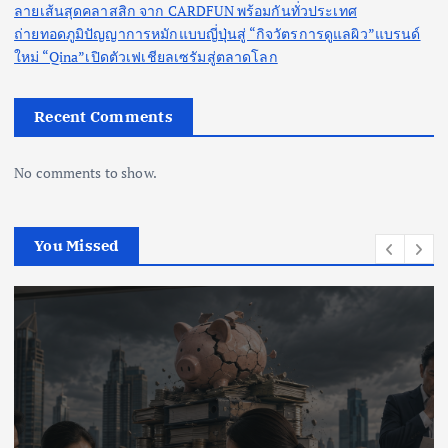
ลายเส้นสุดคลาสสิก จาก CARDFUN พร้อมกันทั่วประเทศ
ถ่ายทอดภูมิปัญญาการหมักแบบญี่ปุ่นสู่ “กิจวัตรการดูแลผิว”แบรนด์
ใหม่ “Qina”เปิดตัวเฟเชียลเซรัมสู่ตลาดโลก
Recent Comments
No comments to show.
You Missed