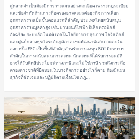
สู่ตลาดจำเป็นต้องมีการวางแผนอย่างละเอียด เพราะกฎระเบียบ
และข้อจำกัดด้านการถือครองอาจส่งผลต่อธุรกิจ การเลือก
อุตสาหกรรมเป็นขั้นตอนแรกที่สำคัญ ประเทศไทยสนับสนุน
อุตสาหกรรมมูลค่าสูง เช่น ยานยนต์ไฟฟ้า อิเล็กทรอนิกส์
อัจฉริยะ ระบบอัตโนมัติ เทคโนโลยีอาหาร สุขภาพ โลจิสติกส์
และศูนย์กลางธุรกิจระดับภูมิภาค เขตพัฒนาพิเศษภาคตะวัน
ออก หรือ EEC เป็นพื้นที่สำคัญสำหรับการลงทุน BOI มีบทบาท
สำคัญในการสนับสนุนการลงทุน นักลงทุนที่ได้รับการอนุมัติ
อาจได้รับสิทธิประโยชน์ทางภาษีและไม่ใช่ภาษี รวมถึงการถือ
ครองต่างชาติที่ยืดหยุ่นในบางกิจการ อย่างไรก็ตาม ต้องมีแผน
ธุรกิจที่ชัดเจนและปฏิบัติตามเงื่อนไข กฎ…