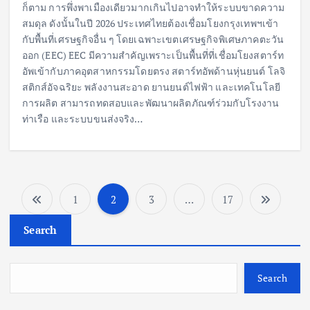
ก็ตาม การพึ่งพาเมืองเดียวมากเกินไปอาจทำให้ระบบขาดความ
สมดุล ดังนั้นในปี 2026 ประเทศไทยต้องเชื่อมโยงกรุงเทพฯเข้า
กับพื้นที่เศรษฐกิจอื่น ๆ โดยเฉพาะเขตเศรษฐกิจพิเศษภาคตะวัน
ออก (EEC) EEC มีความสำคัญเพราะเป็นพื้นที่ที่เชื่อมโยงสตาร์ท
อัพเข้ากับภาคอุตสาหกรรมโดยตรง สตาร์ทอัพด้านหุ่นยนต์ โลจิ
สติกส์อัจฉริยะ พลังงานสะอาด ยานยนต์ไฟฟ้า และเทคโนโลยี
การผลิต สามารถทดสอบและพัฒนาผลิตภัณฑ์ร่วมกับโรงงาน
ท่าเรือ และระบบขนส่งจริง…
1
2
3
…
17
P
Search
o
s
Search