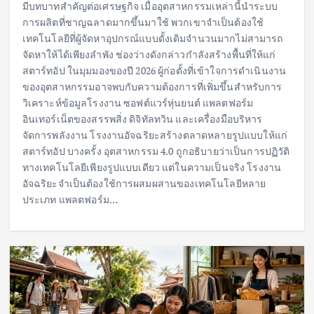
มีบทบาทสำคัญต่อเศรษฐกิจ เมื่ออุตสาหกรรมเหล่านี้นำระบบ
การผลิตที่ชาญฉลาดมากขึ้นมาใช้ พวกเขาจำเป็นต้องใช้
เทคโนโลยีที่ผู้จัดหาอุปกรณ์แบบดั้งเดิมจำนวนมากไม่สามารถ
จัดหาให้ได้เพียงลำพัง ช่องว่างดังกล่าวกำลังสร้างพื้นที่ให้แก่
สตาร์ทอัป ในมุมมองของปี 2026 ผู้ก่อตั้งที่เข้าใจการดำเนินงาน
ของอุตสาหกรรมอาจพบกับความต้องการที่เพิ่มขึ้นสำหรับการ
วิเคราะห์ข้อมูลโรงงาน ซอฟต์แวร์หุ่นยนต์ แพลตฟอร์ม
อินเทอร์เน็ตของสรรพสิ่ง ดิจิทัลทวิน และเครื่องมือบริหาร
จัดการพลังงาน โรงงานอัจฉริยะสร้างตลาดหลายรูปแบบให้แก่
สตาร์ทอัป บางครั้ง อุตสาหกรรม 4.0 ถูกอธิบายว่าเป็นการปฏิวัติ
ทางเทคโนโลยีเพียงรูปแบบเดียว แต่ในความเป็นจริง โรงงาน
อัจฉริยะจำเป็นต้องใช้การผสมผสานของเทคโนโลยีหลาย
ประเภท แพลตฟอร์ม…