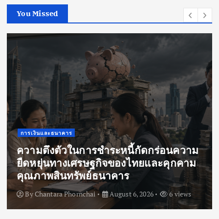
i
You Missed
o
n
Press Release
ห้ามพลาด! จัดทีมซูเปอร์ฮีโร่คนโปรด
สัมผัสกับ Marvel ผ่านการ์ดเกมลายเส้น
สุดคลาสสิก จาก CARDFUN พร้อมกันทั่ว
ประเทศ
By
vritimes
August 5, 2026
9 views