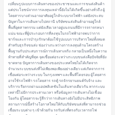
เปลี่ยนรูปแบบการเดินทางของประชาชนและการขนส่งสินค้า
แต่ประโยชน์จากการลงทุนเหล่านี้ยังไม่ได้เกิดขึ้นอย่างทั่วถึง ผู้
โดยสารบางส่วนอาจอาศัยอยู่ใกล้ระบบรถไฟฟ้า แต่ยังประสบ
ปัญหาในการเดินทางไปสถานี บริษัทขนส่งสินค้าอาจอยู่ใกล้
พื้นที่อุตสาหกรรม แต่ยังเสียเวลาอยู่บนถนนที่มีการจราจรหนา
แน่น ขณะที่ผู้ประกอบการที่ลงทุนในรถไฟฟ้าอาจพบว่าการ
ชาร์จและการบำรุงรักษาต้องใช้รูปแบบการบริหารใหม่ทั้งหมด
สำหรับธุรกิจขนส่ง ช่องว่างระหว่างการลงทุนด้านโครงสร้าง
พื้นฐานกับประสบการณ์การเดินทางจริง กลายเป็นหนึ่งในความ
ท้าทายที่สำคัญที่สุด จุดเชื่อมต่อระหว่างระบบขนส่งคือปัจจัยที่ยัง
ขาดหาย ปัญหาการเดินทางของประเทศไทยไม่ได้เกิดจาก
จำนวนระบบขนส่งที่ไม่เพียงพอเพียงอย่างเดียว แต่เกิดจากการ
เชื่อมต่อระหว่างระบบ ในกรุงเทพฯ และพื้นที่โดยรอบ ผู้โดยสาร
อาจใช้รถไฟฟ้า รถโดยสาร รถตู้ รถจักรยานยนต์รับจ้าง และ
บริการเรียกรถผ่านแอปพลิเคชันในเส้นทางเดียวกัน หากระบบ
เหล่านี้ไม่มีการประสานเวลา หรือข้อมูลการเดินทางไม่เชื่อม
โยงกัน ผู้โดยสารจะรู้สึกว่าการเดินทางยังไม่มีประสิทธิภาพ
สถานการณ์นี้สร้างโอกาสใหม่ให้กับบริษัทขนส่งที่สามารถช่วย
เชื่อมระบบต่าง ๆ เข้าด้วยกัน รถรับส่งที่ตรงกับเวลารถไฟ