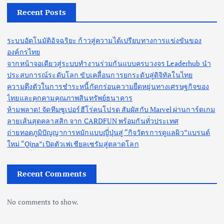
t
Recent Posts
s
ระบบอัตโนมัติอัจฉริยะ ก้าวสู่ความได้เปรียบทางการแข่งขันของ
p
องค์กรไทย
จากหน้าจอเดียวสู่ระบบทำงานร่วมกันแบบครบวงจร Leaderhub นำ
a
ประสบการณ์ระดับโลก ขับเคลื่อนการยกระดับสู่ดิจิทัลในไทย
ความตึงตัวในการชำระหนี้กัดกร่อนความยืดหยุ่นทางเศรษฐกิจของ
g
ไทยและคุกคามคุณภาพสินทรัพย์ธนาคาร
ห้ามพลาด! จัดทีมซูเปอร์ฮีโร่คนโปรด สัมผัสกับ Marvel ผ่านการ์ดเกม
i
ลายเส้นสุดคลาสสิก จาก CARDFUN พร้อมกันทั่วประเทศ
ถ่ายทอดภูมิปัญญาการหมักแบบญี่ปุ่นสู่ “กิจวัตรการดูแลผิว”แบรนด์
n
ใหม่ “Qina”เปิดตัวเฟเชียลเซรัมสู่ตลาดโลก
a
Recent Comments
t
No comments to show.