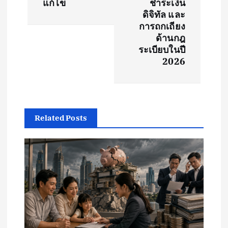
แก้ไข
ชำระเงิน
n
ดิจิทัล และ
การถกเถียง
a
ด้านกฎ
ระเบียบในปี
v
2026
i
g
Related Posts
a
t
i
o