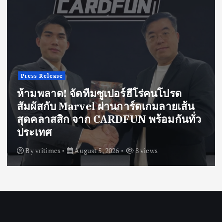
Press Release
ห้ามพลาด! จัดทีมซูเปอร์ฮีโร่คนโปรด
สัมผัสกับ Marvel ผ่านการ์ดเกมลายเส้น
สุดคลาสสิก จาก CARDFUN พร้อมกันทั่ว
ประเทศ
By
vritimes
August 5, 2026
8 views