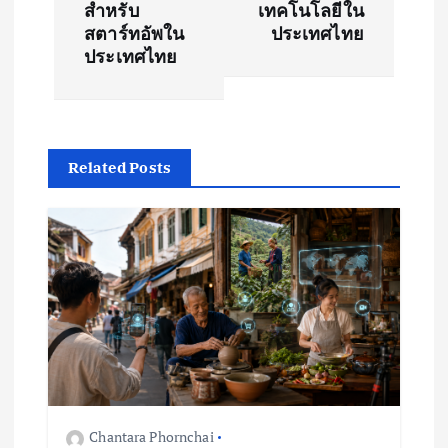
t
สำหรับ
เทคโนโลยีใน
สตาร์ทอัพใน
ประเทศไทย
n
ประเทศไทย
a
v
Related Posts
i
g
a
t
i
o
Chantara Phornchai