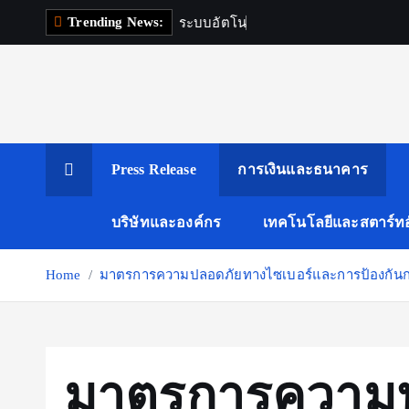
S
Trending News:
ร
ะ
บ
บ
อ
ต
โ
น
ม
ต
อ
k
i
p
t
o
c
Press Release
การเงินและธนาคาร
o
n
บริษัทและองค์กร
เทคโนโลยีและสตาร์ทอ
t
e
Home
มาตรการความปลอดภัยทางไซเบอร์และการป้องกัน
n
t
มาตรการความ