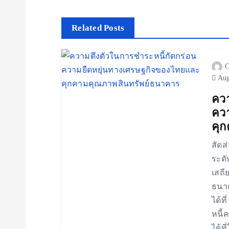
t
Related Posts
n
C
a
Aug
v
ควา
คว
คุ
i
สัดส
g
ระดั
เสถี
a
ธนาค
ได้ท
t
หนี้
ได้ท