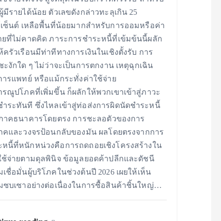
มผู้มีรายได้น้อย ตัวเลขดังกล่าวทะลุเกิน 25
์เซ็นต์ เหลือพื้นที่น้อยมากสำหรับการออมหรือค่า
่ายที่ไม่คาดคิด ภาระการชำระหนี้ที่เข้มข้นนี้ผลัก
ห้ครัวเรือนมีท่าทีทางการเงินในเชิงตั้งรับ การ
ชะงักใด ๆ ไม่ว่าจะเป็นการตกงาน เหตุฉุกเฉิน
ารแพทย์ หรือแม้กระทั่งค่าใช้จ่าย
รณูปโภคที่เพิ่มขึ้น ก็ผลักให้พวกเขาเข้าสู่ภาวะ
ชำระทันที ซึ่งไหลเข้าสู่ท่อส่งการผิดนัดชำระหนี้
ภาคธนาคารโดยตรง การชะลอตัวของการ
โภคและวงจรป้อนกลับของมัน ผลโดยตรงจากการ
หนี้ที่หนักหน่วงคือการถดถอยเชิงโครงสร้างใน
ช้จ่ายตามดุลพินิจ ข้อมูลยอดค้าปลีกและดัชนี
เชื่อมั่นผู้บริโภคในช่วงต้นปี 2026 เผยให้เห็น
ซบเซาอย่างต่อเนื่องในการซื้อสินค้าชิ้นใหญ่…