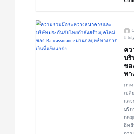
Cont
C
Jul
คว
บริ
ของ
ทาง
ภาค
เปลี
และบ
บริก
กลยุ
อิทธ
การ