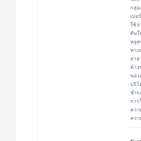
i
กลุ่
เปอร
o
ใช้จ
ดันใ
หยุด
n
ทางก
สาธา
ค้าง
ของ
บริ
ชำระ
การใ
ความ
ความ