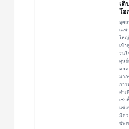
เติ
โอก
อุตส
เฉพ
ใหญ่
เข้า
รนไช
ศูนย
มอลล
มากข
การท
ดำเน
เช่า
แข่ง
มีคว
ซัพพ