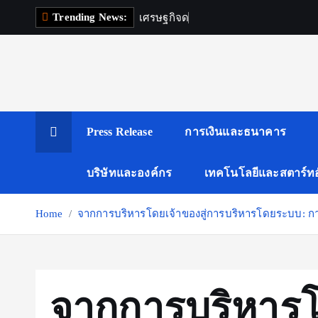
S
Trending News:
เ
ศ
ร
ษ
ฐ
ก
จ
ด
จ
ท
ล
k
i
p
t
o
c
Press Release
การเงินและธนาคาร
o
n
บริษัทและองค์กร
เทคโนโลยีและสตาร์ทอ
t
e
Home
จากการบริหารโดยเจ้าของสู่การบริหารโดยระบบ: 
n
t
จากการบริหารโ