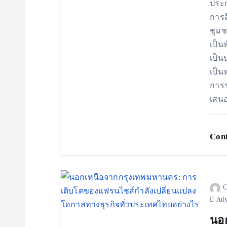
ประ
การส
ชุมช
เป็น
เป็น
เป็น
การร
เสนอ
Cont
C
Jul
นอ