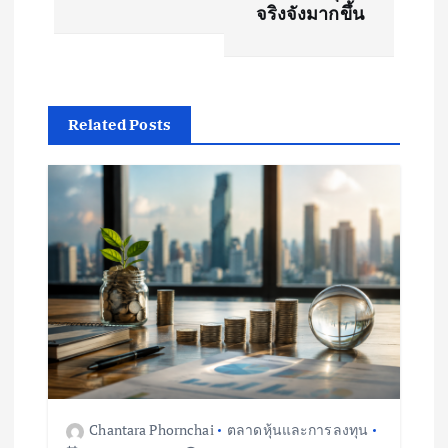
จริงจังมากขึ้น
n
a
v
Related Posts
i
g
a
t
i
o
Chantara Phornchai
ตลาดหุ้นและการลงทุน