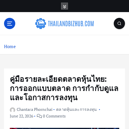
S
k
i
p
t
o
c
Home
o
n
t
e
n
คู่มือรายละเอียดตลาดหุ้นไทย:
t
การออกแบบตลาด การกำกับดูแล
และโอกาสการลงทุน
Chantara Phornchai
ตลาดหุ้นและการลงทุน
June 22, 2026
0 Comments