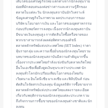
เติบโตของเศรษฐกิจไทย แตกต่างจากนักลงทุนราย
ย่อยที่มักตอบสนองต่อข่าวสารและความรู้สึกของ
ตลาดในแต่ละวัน นักลงทุนสถาบันมักวิเคราะห์
ข้อมูลเศรษฐกิจในภาพรวม ผลประกอบการของ
บริษัท นโยบายการเงิน และโอกาสของอุตสาหกรรม
ก่อนปรับพอร์ตการลงทุน เนื่องจากนักลงทุนสถาบัน
มีขนาดเงินลงทุนสูง การตัดสินใจซื้อหรือขายของ
พวกเขาสามารถส่งผลต่อทิศทางของดัชนี
ตลาดหลักทรัพย์แห่งประเทศไทย (SET Index) ราคา
หุ้นรายกลุ่ม และความเชื่อมั่นของนักลงทุนโดยรวม
บทบาทของนักลงทุนสถาบันมีความสำคัญมากขึ้น
เนื่องจากประเทศไทยกำลังแข่งขันกับตลาดเกิดใหม่
อื่นในเอเชียเพื่อดึงดูดเงินทุนระหว่างประเทศ นัก
ลงทุนทั่วโลกมักเปรียบเทียบโอกาสของไทยกับ
เวียดนาม อินโดนีเซีย มาเลเซีย และฟิลิปปินส์ ก่อน
ตัดสินใจจัดสรรเงินลงทุน ข้อมูลสถิติการซื้อขายจาก
ตลาดหลักทรัพย์แห่งประเทศไทยแสดงรายละเอียด
เกี่ยวกับพฤติกรรมของนักลงทุนแต่ละประเภท รวม
ถึงกิจกรรมการซื้อขายของนักลงทุนต่างชาติและนัก
ลงทุน