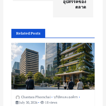
อุปสรรคของ
n
ตลาด
a
v
Related Posts
i
g
a
t
i
o
Chantara Phornchai
บริษัทและองค์กร
July 30, 2026
18 views