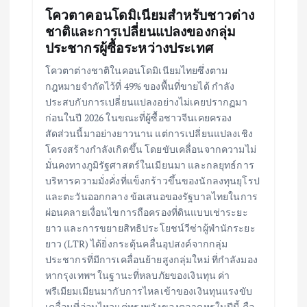
n
โควตาคอนโดมิเนียมสำหรับชาวต่าง
ชาติและการเปลี่ยนแปลงของกลุ่ม
ประชากรผู้ซื้อระหว่างประเทศ
โควตาต่างชาติในคอนโดมิเนียมไทยซึ่งตาม
กฎหมายจำกัดไว้ที่ 49% ของพื้นที่ขายได้ กำลัง
ประสบกับการเปลี่ยนแปลงอย่างไม่เคยปรากฏมา
ก่อนในปี 2026 ในขณะที่ผู้ซื้อชาวจีนเคยครอง
สัดส่วนนี้มาอย่างยาวนาน แต่การเปลี่ยนแปลงเชิง
โครงสร้างกำลังเกิดขึ้น โดยขับเคลื่อนจากความไม่
มั่นคงทางภูมิรัฐศาสตร์ในเมียนมา และกลยุทธ์การ
บริหารความมั่งคั่งที่แข็งกร้าวขึ้นของนักลงทุนยุโรป
และตะวันออกกลาง ข้อเสนอของรัฐบาลไทยในการ
ผ่อนคลายเงื่อนไขการถือครองที่ดินแบบเช่าระยะ
ยาว และการขยายสิทธิประโยชน์วีซ่าผู้พำนักระยะ
ยาว (LTR) ได้ยิ่งกระตุ้นคลื่นอุปสงค์จากกลุ่ม
ประชากรที่มีการเคลื่อนย้ายสูงกลุ่มใหม่ ที่กำลังมอง
หากรุงเทพฯ ในฐานะที่หลบภัยของเงินทุน ค่า
พรีเมียมเมียนมากับการไหลเข้าของเงินทุนแรงขับ
เคลื่อนที่อ่อนไหวแต่ทรงพลังของตลาดหรูในปีนี้ คือ