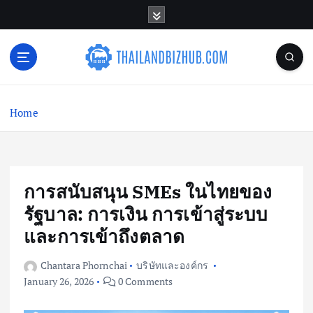
S
k
i
p
t
o
c
Home
o
n
t
e
n
การสนับสนุน SMEs ในไทยของ
t
รัฐบาล: การเงิน การเข้าสู่ระบบ
และการเข้าถึงตลาด
Chantara Phornchai
บริษัทและองค์กร
January 26, 2026
0 Comments