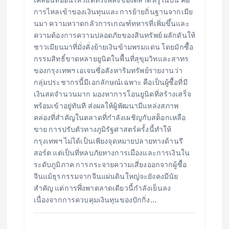
การไหลเข้าของเงินทุนและการย้ายถิ่นฐานจากเมีย
นมา ความหวาดกลัวการเกณฑ์ทหารที่เพิ่มขึ้นและ
ความต้องการความปลอดภัยของสินทรัพย์ ผลักดันให้
ชาวเมียนมาที่มั่งคั่งย้ายเงินข้ามพรมแดน โดยมักซื้อ
กรรมสิทธิ์ขาดหลายยูนิตในพื้นที่สุขุมวิทและสาทร
ของกรุงเทพฯ เอเจนซี่อสังหาริมทรัพย์รายงานว่า
กลุ่มประชากรนี้มีเอกลักษณ์เฉพาะ คือเป็นผู้ซื้อที่มี
เงินสดจำนวนมาก มองหาการโอนยูนิตที่สร้างเสร็จ
พร้อมเข้าอยู่ทันที ส่งผลให้ผู้พัฒนามีแหล่งสภาพ
คล่องที่สำคัญในตลาดที่กำลังเผชิญกับสต็อกเหลือ
ขาย การปรับตัวทางภูมิรัฐศาสตร์ครั้งนี้ทำให้
กรุงเทพฯ ไม่ได้เป็นเพียงจุดหมายปลายทางด้านรี
สอร์ต แต่เป็นที่หลบภัยทางการเมืองและการเงินใน
ระดับภูมิภาค การกระจายความเสี่ยงออกจากผู้ซื้อ
จีนแม้ธุรกรรมจากจีนแผ่นดินใหญ่จะยังคงมีนัย
สำคัญ แต่การพึ่งพาตลาดเดียวนี้กำลังเย็นลง
เนื่องจากการควบคุมเงินทุนของปักกิ่ง…