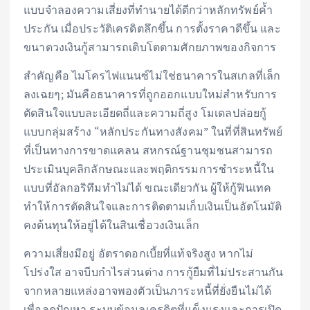
แบบจำลองความเสี่ยงที่ทำนายได้ดีกว่าหลักทรัพย์ค้ำ
ประกัน เมื่อประวัติเครดิตลึกขึ้น การตั้งราคาดีขึ้น และ
ขนาดวงเงินกู้สามารถเติบโตตามศักยภาพของกิจการ
สำคัญคือ ไมโครไฟแนนซ์ไม่ใช่ธนาคารในสเกลที่เล็ก
ลงเฉยๆ; มันคือธนาคารที่ถูกออกแบบใหม่สำหรับการ
ตัดสินใจแบบละเอียดถี่และความถี่สูง โมเดลปล่อยกู้
แบบกลุ่มสร้าง “หลักประกันทางสังคม” ในที่ที่สินทรัพย์
ที่เป็นทางการขาดแคลน สหกรณ์ฐานชุมชนสามารถ
ประเมินบุคลิกลักษณะและพฤติกรรมการชำระหนี้ใน
แบบที่อัลกอริทึมทำไม่ได้ ขณะเดียวกัน ผู้ให้กู้ฟินเทค
ทำให้การตัดสินใจและการติดตามเก็บเงินเป็นอัตโนมัติ
คงต้นทุนให้อยู่ได้ในสินเชื่อวงเงินเล็ก
ความเสี่ยงมีอยู่ อัตราดอกเบี้ยที่แท้จริงสูง หากไม่
โปร่งใส อาจบีบกำไรส่วนต่าง การกู้ยืมที่ไม่ประสานกัน
จากหลายแหล่งอาจพองตัวเป็นภาระหนี้ที่ยั่งยืนไม่ได้
เพื่อลดปัญหา ระบบข้อมูลเครดิตที่แข็งแรงและการเปิด