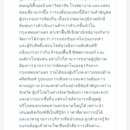
คอมมูนิตี้มอลล์ มหาวิทยาลัย โรงพยาบาล และแหล่ง
ท่องเที่ยวมากขึ้น การเปลี่ยนแปลงนี้มีความสำคัญต่อ
ผู้ประกอบการท้องถิ่น เนื่องจากตลาดภูมิภาคมักมี
ต้นทุนการดำเนินงานต่ำกว่าทำเลชั้นนำใน
กรุงเทพมหานคร ค่าเช่าพื้นที่เชิงพาณิชย์อาจบริหาร
จัดการได้ง่ายกว่า การแข่งขันอาจไม่รุนแรงเท่า
และผู้รับสิทธิ์แฟรนไชส์อาจมีความสัมพันธ์ที่
แข็งแกร่งกว่ากับเจ้าของพื้นที่ ซัพพลายเออร์ และ
องค์กรในชุมชน อย่างไรก็ตาม การขยายสู่ภูมิภาค
ต้องการมากกว่าการคัดลอกโมเดลธุรกิจจาก
กรุงเทพมหานคร รายได้ของผู้บริโภค ความชอบด้าน
ผลิตภัณฑ์ รูปแบบการเดินทาง และความต้องการ
ตามฤดูกาล อาจแตกต่างกันอย่างมีนัยสำคัญระหว่าง
จังหวัด ผู้บริโภคในต่างจังหวัดต้องการความสะดวก
และความน่าเชื่อถือ แฟรนไชส์สามารถดึงดูดผู้
บริโภคนอกเขตมหานครขนาดใหญ่ได้ เพราะนำ
เสนอผลิตภัณฑ์ที่เป็นที่รู้จัก ราคาที่คาดการณ์ได้
และมาตรฐานการบริการที่สม่ำเสมอ ลูกค้าอาจรู้จัก
แบรนด์อยู่แล้วผ่านโซเชียลมีเดีย การเดินทาง…