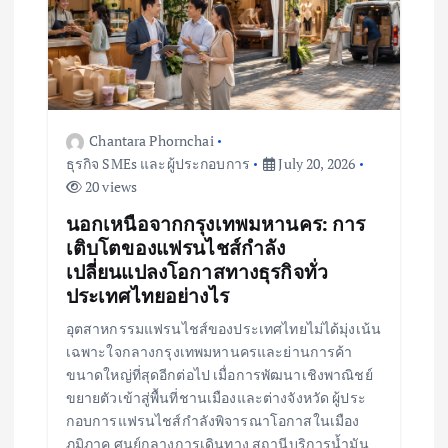
Chantara Phornchai
ธุรกิจ SMEs และผู้ประกอบการ
July 20, 2026
20 views
นอกเหนือจากกรุงเทพมหานคร: การ
เติบโตของแฟรนไชส์กำลัง
เปลี่ยนแปลงโอกาสทางธุรกิจทั่ว
ประเทศไทยอย่างไร
อุตสาหกรรมแฟรนไชส์ของประเทศไทยไม่ได้มุ่งเน้น
เฉพาะใจกลางกรุงเทพมหานครและย่านการค้า
ขนาดใหญ่ที่สุดอีกต่อไป เมื่อการพัฒนาเชิงพาณิชย์
ขยายตัวเข้าสู่พื้นที่ชานเมืองและต่างจังหวัด ผู้ประ
กอบการแฟรนไชส์กำลังพิจารณาโอกาสในเมือง
ภูมิภาค ศูนย์กลางการเดินทาง สถานีบริการน้ำมัน