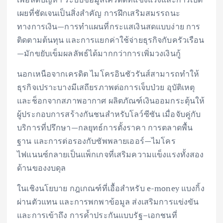
เผยที่ชัดเจนเป็นสิ่งสำคัญ การฝึกเสริมสมรรถนะ
ทางการเงิน—การทำแผนที่กระแสเงินสดแบบง่าย การ
ติดตามต้นทุน และการแยกค่าใช้จ่ายธุรกิจกับครัวเรือน
—มักขยับเข็มผลลัพธ์ได้มากกว่าการเพิ่มวงเงินกู้
นอกเหนือจากเครดิต ไมโครอินชัวรันส์สามารถทำให้
ธุรกิจเปราะบางมีเสถียรภาพต่อการเจ็บป่วย อุบัติเหตุ
และช็อกจากสภาพอากาศ ผลิตภัณฑ์เงินออมกระตุ้นให้
ผู้ประกอบการสร้างกันชนสำหรับโลว์ซีซัน เมื่อจับคู่กับ
บริการที่ปรึกษา—กลยุทธ์การตั้งราคา การตลาดพื้น
ฐาน และการต่อรองกับซัพพลายเออร์—ไมโคร
ไฟแนนซ์กลายเป็นแพ็กเกจที่เสริมความแข็งแรงทั้งสอง
ด้านของงบดุล
ในเชิงนโยบาย กฎเกณฑ์ที่เอื้อสำหรับ e-money แบงกิ้ง
ผ่านตัวแทน และการพกพาข้อมูล ส่งเสริมการแข่งขัน
และการเข้าถึง การค้ำประกันแบบรัฐ–เอกชนที่