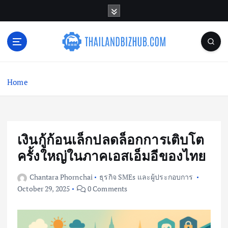
S
k
i
p
t
o
c
Home
o
n
t
e
n
เงินกู้ก้อนเล็กปลดล็อกการเติบโต
t
ครั้งใหญ่ในภาคเอสเอ็มอีของไทย
Chantara Phornchai
ธุรกิจ SMEs และผู้ประกอบการ
October 29, 2025
0 Comments