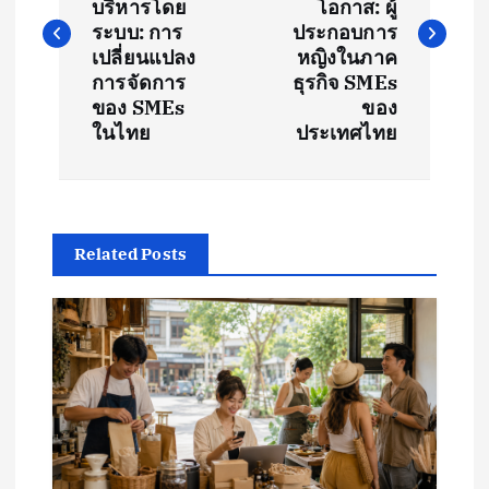
s
บริหารโดย
โอกาส: ผู้
ระบบ: การ
ประกอบการ
t
เปลี่ยนแปลง
หญิงในภาค
การจัดการ
ธุรกิจ SMEs
ของ SMEs
ของ
n
ในไทย
ประเทศไทย
a
v
Related Posts
i
g
a
t