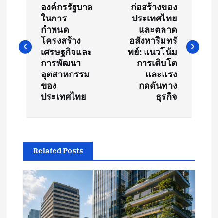
o
องค์กรรัฐบาล
ก่อสร้างของ
ในการ
ประเทศไทย
s
กำหนด
และตลาด
โครงสร้าง
อสังหาริมทรั
t
เศรษฐกิจและ
พย์: แนวโน้ม
การพัฒนา
การเติบโต
อุตสาหกรรม
และแรง
n
ของ
กดดันทาง
ประเทศไทย
ธุรกิจ
a
v
i
Related Posts
g
a