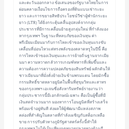
และตะวันออกกลาง ข้อเสนอของรัฐบาลไทยในการ
ผ่อนคลายเงื่อนไขการถือครองที่ดินแบบเช่าระยะ
ยาว และการขยายสิทธิประโยชน์วีซ่าผู้พำนักระยะ
ยาว (LTR) ได้ยิ่งกระตุ้นคลื่นอุปสงค์จากกลุ่ม
ประชากรที่มีการเคลื่อนย้ายสูงกลุ่มใหม่ ที่กำลังมอง
หากรุงเทพฯ ในฐานะที่หลบภัยของเงินทุน ค่า
พรีเมียมเมียนมากับการไหลเข้าของเงินทุนแรงขับ
เคลื่อนที่อ่อนไหวแต่ทรงพลังของตลาดหรูในปีนี้ คือ
การไหลเข้าของเงินทุนและการย้ายถิ่นฐานจากเมีย
นมา ความหวาดกลัวการเกณฑ์ทหารที่เพิ่มขึ้นและ
ความต้องการความปลอดภัยของสินทรัพย์ ผลักดันให้
ชาวเมียนมาที่มั่งคั่งย้ายเงินข้ามพรมแดน โดยมักซื้อ
กรรมสิทธิ์ขาดหลายยูนิตในพื้นที่สุขุมวิทและสาทร
ของกรุงเทพฯ เอเจนซี่อสังหาริมทรัพย์รายงานว่า
กลุ่มประชากรนี้มีเอกลักษณ์เฉพาะ คือเป็นผู้ซื้อที่มี
เงินสดจำนวนมาก มองหาการโอนยูนิตที่สร้างเสร็จ
พร้อมเข้าอยู่ทันที ส่งผลให้ผู้พัฒนามีแหล่งสภาพ
คล่องที่สำคัญในตลาดที่กำลังเผชิญกับสต็อกเหลือ
ขาย การปรับตัวทางภูมิรัฐศาสตร์ครั้งนี้ทำให้
กรุงเทพฯ ไม่ได้เป็นเพียงจุดหมายปลายทางด้านรี