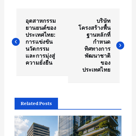
P
อุตสาหกรรม
บริษัท
o
ยานยนต์ของ
โครงสร้างพื้น
ประเทศไทย:
ฐานหลักที่
s
การแข่งขัน
กำหนด
นวัตกรรม
ทิศทางการ
t
และการมุ่งสู่
พัฒนาชาติ
ความยั่งยืน
ของ
ประเทศไทย
n
a
v
Related Posts
i
g