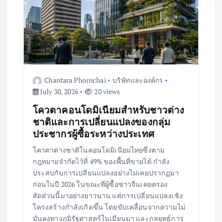
a
t
i
Chantara Phornchai
บริษัทและองค์กร
o
July 30, 2026
20 views
โควตาคอนโดมิเนียมสำหรับชาวต่าง
n
ชาติและการเปลี่ยนแปลงของกลุ่ม
ประชากรผู้ซื้อระหว่างประเทศ
โควตาต่างชาติในคอนโดมิเนียมไทยซึ่งตาม
กฎหมายจำกัดไว้ที่ 49% ของพื้นที่ขายได้ กำลัง
ประสบกับการเปลี่ยนแปลงอย่างไม่เคยปรากฏมา
ก่อนในปี 2026 ในขณะที่ผู้ซื้อชาวจีนเคยครอง
สัดส่วนนี้มาอย่างยาวนาน แต่การเปลี่ยนแปลงเชิง
โครงสร้างกำลังเกิดขึ้น โดยขับเคลื่อนจากความไม่
มั่นคงทางภูมิรัฐศาสตร์ในเมียนมา และกลยุทธ์การ