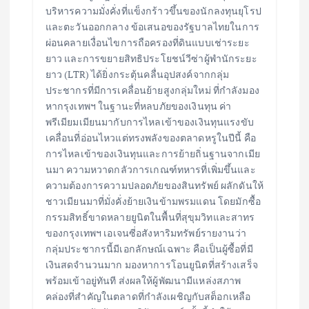
บริหารความมั่งคั่งที่แข็งกร้าวขึ้นของนักลงทุนยุโรป
และตะวันออกกลาง ข้อเสนอของรัฐบาลไทยในการ
ผ่อนคลายเงื่อนไขการถือครองที่ดินแบบเช่าระยะ
ยาว และการขยายสิทธิประโยชน์วีซ่าผู้พำนักระยะ
ยาว (LTR) ได้ยิ่งกระตุ้นคลื่นอุปสงค์จากกลุ่ม
ประชากรที่มีการเคลื่อนย้ายสูงกลุ่มใหม่ ที่กำลังมอง
หากรุงเทพฯ ในฐานะที่หลบภัยของเงินทุน ค่า
พรีเมียมเมียนมากับการไหลเข้าของเงินทุนแรงขับ
เคลื่อนที่อ่อนไหวแต่ทรงพลังของตลาดหรูในปีนี้ คือ
การไหลเข้าของเงินทุนและการย้ายถิ่นฐานจากเมีย
นมา ความหวาดกลัวการเกณฑ์ทหารที่เพิ่มขึ้นและ
ความต้องการความปลอดภัยของสินทรัพย์ ผลักดันให้
ชาวเมียนมาที่มั่งคั่งย้ายเงินข้ามพรมแดน โดยมักซื้อ
กรรมสิทธิ์ขาดหลายยูนิตในพื้นที่สุขุมวิทและสาทร
ของกรุงเทพฯ เอเจนซี่อสังหาริมทรัพย์รายงานว่า
กลุ่มประชากรนี้มีเอกลักษณ์เฉพาะ คือเป็นผู้ซื้อที่มี
เงินสดจำนวนมาก มองหาการโอนยูนิตที่สร้างเสร็จ
พร้อมเข้าอยู่ทันที ส่งผลให้ผู้พัฒนามีแหล่งสภาพ
คล่องที่สำคัญในตลาดที่กำลังเผชิญกับสต็อกเหลือ