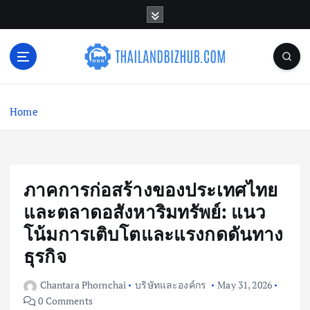
S
k
i
p
t
o
c
Home
o
n
t
e
n
ภาคการก่อสร้างของประเทศไทย
t
และตลาดอสังหาริมทรัพย์: แนว
โน้มการเติบโตและแรงกดดันทาง
ธุรกิจ
Chantara Phornchai
บริษัทและองค์กร
May 31, 2026
0 Comments