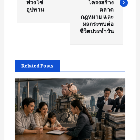
ห่วงโซ่
โครงสร้าง
t
อุปทาน
ตลาด
กฎหมาย และ
ผลกระทบต่อ
n
ชีวิตประจำวัน
a
v
Related Posts
i
g
a
t
i