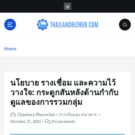
S
k
i
p
t
o
c
Home
o
n
t
e
n
นโยบาย รางเชื่อม และความไว้
t
วางใจ: กระดูกสันหลังด้านกำกับ
ดูแลของการรวมกลุ่ม
Chantara Phornchai
การเงินและธนาคาร
October 27, 2025
0 Comments