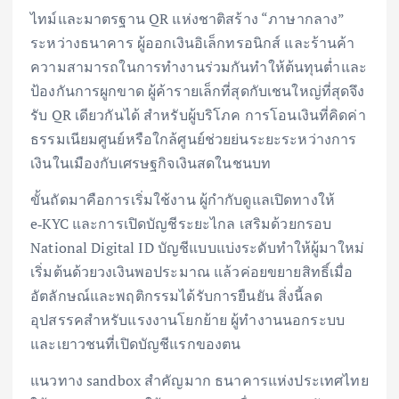
ไทม์และมาตรฐาน QR แห่งชาติสร้าง “ภาษากลาง”
ระหว่างธนาคาร ผู้ออกเงินอิเล็กทรอนิกส์ และร้านค้า
ความสามารถในการทำงานร่วมกันทำให้ต้นทุนต่ำและ
ป้องกันการผูกขาด ผู้ค้ารายเล็กที่สุดกับเชนใหญ่ที่สุดจึง
รับ QR เดียวกันได้ สำหรับผู้บริโภค การโอนเงินที่คิดค่า
ธรรมเนียมศูนย์หรือใกล้ศูนย์ช่วยย่นระยะระหว่างการ
เงินในเมืองกับเศรษฐกิจเงินสดในชนบท
ขั้นถัดมาคือการเริ่มใช้งาน ผู้กำกับดูแลเปิดทางให้
e‑KYC และการเปิดบัญชีระยะไกล เสริมด้วยกรอบ
National Digital ID บัญชีแบบแบ่งระดับทำให้ผู้มาใหม่
เริ่มต้นด้วยวงเงินพอประมาณ แล้วค่อยขยายสิทธิ์เมื่อ
อัตลักษณ์และพฤติกรรมได้รับการยืนยัน สิ่งนี้ลด
อุปสรรคสำหรับแรงงานโยกย้าย ผู้ทำงานนอกระบบ
และเยาวชนที่เปิดบัญชีแรกของตน
แนวทาง sandbox สำคัญมาก ธนาคารแห่งประเทศไทย