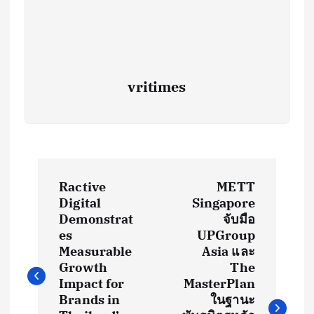
vritimes
P
Ractive
METT
o
Digital
Singapore
Demonstrat
จับมือ
s
es
UPGroup
Measurable
Asia และ
t
Growth
The
Impact for
MasterPlan
Brands in
ในฐานะ
n