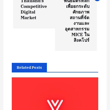
Thailand’s
พันธมิตรหลัก
Competitive
เพื่อยกระดับ
a
Digital
ศักยภาพ
Market
สถานที่จัด
v
งานและ
อุตสาหกรรม
i
MICE ใน
สิงคโปร์
g
a
t
Related Posts
i
o
n