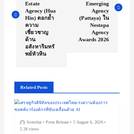
Estate
Emerging
t
Agency (Hua
Agency
Hin) ตอกย้ำ
(Pattaya) ใน
n
ความ
Nestopa
เชี่ยวชาญ
Agency
a
ด้าน
Awards 2026
อสังหาริมทรั
v
พย์หัวหิน
i
g
Related Posts
a
t
Somchai
Press Release
August 6, 2026
i
28 views