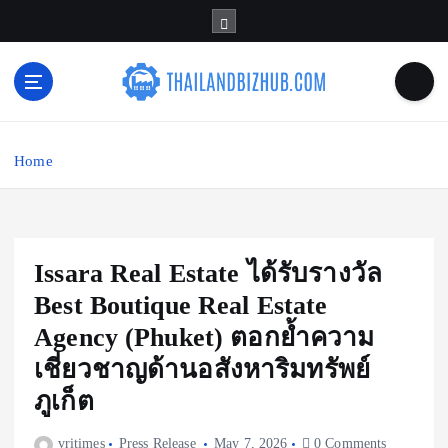
S
k
i
p
t
o
c
Home
o
n
t
e
n
Issara Real Estate ได้รับรางวัล
t
Best Boutique Real Estate
Agency (Phuket) ตอกย้ำความ
เชี่ยวชาญด้านอสังหาริมทรัพย์
ภูเก็ต
vritimes
Press Release
May 7, 2026
0 Comments