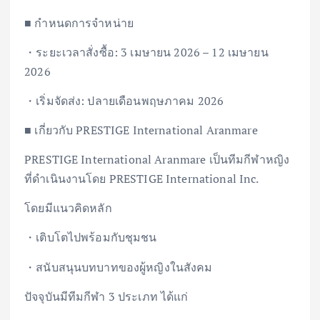
■ กำหนดการจำหน่าย
・ระยะเวลาสั่งซื้อ: 3 เมษายน 2026 – 12 เมษายน
2026
・เริ่มจัดส่ง: ปลายเดือนพฤษภาคม 2026
■ เกี่ยวกับ PRESTIGE International Aranmare
PRESTIGE International Aranmare เป็นทีมกีฬาหญิง
ที่ดำเนินงานโดย PRESTIGE International Inc.
โดยมีแนวคิดหลัก
・เติบโตไปพร้อมกับชุมชน
・สนับสนุนบทบาทของผู้หญิงในสังคม
ปัจจุบันมีทีมกีฬา 3 ประเภท ได้แก่