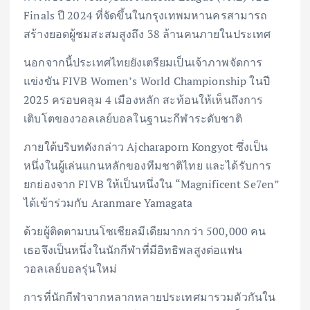
Finals ปี 2024 ที่จัดขึ้นในกรุงเทพมหานครสามารถ
สร้างยอดผู้ชมสะสมสูงถึง 38 ล้านคนภายในประเทศ
นอกจากนี้ประเทศไทยยังเตรียมเป็นเจ้าภาพจัดการ
แข่งขัน FIVB Women’s World Championship ในปี
2025 ครอบคลุม 4 เมืองหลัก สะท้อนให้เห็นถึงการ
เติบโตของวอลเลย์บอลในฐานะกีฬาระดับชาติ
ภายใต้บริบทดังกล่าว Ajcharaporn Kongyot ซึ่งเป็น
หนึ่งในผู้เล่นแกนหลักของทีมชาติไทย และได้รับการ
ยกย่องจาก FIVB ให้เป็นหนึ่งใน “Magnificent Se7en”
ได้เข้าร่วมกับ Aranmare Yamagata
ด้วยผู้ติดตามบนโซเชียลมีเดียมากกว่า 500,000 คน
เธอจึงเป็นหนึ่งในนักกีฬาที่มีอิทธิพลสูงต่อแฟน
วอลเลย์บอลรุ่นใหม่
การที่นักกีฬาจากหลากหลายประเทศมารวมตัวกันใน