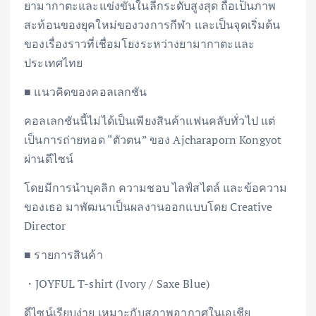
ยามากาตะและแข่งขันในลีกระดับสูงสุด ถือเป็นภาพ
สะท้อนของยุคใหม่ของวงการกีฬา และเป็นจุดเริ่มต้น
ของเรื่องราวที่เชื่อมโยงระหว่างยามากาตะและ
ประเทศไทย
■ แนวคิดของคอลเลกชัน
คอลเลกชันนี้ไม่ได้เป็นเพียงสินค้าแฟนคลับทั่วไป แต่
เป็นการถ่ายทอด “ตัวตน” ของ Ajcharaporn Kongyot
ผ่านดีไซน์
โดยมีการนำบุคลิก ความชอบ ไลฟ์สไตล์ และข้อความ
ของเธอ มาพัฒนาเป็นผลงานออกแบบโดย Creative
Director
■ รายการสินค้า
・JOYFUL T-shirt (Ivory / Saxe Blue)
ดีไซน์เรียบง่าย เหมาะกับสภาพอากาศในเอเชีย