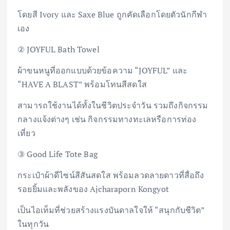
โดยสี Ivory และ Saxe Blue ถูกคัดเลือกโดยตัวนักกีฬา
เอง
② JOYFUL Bath Towel
ผ้าขนหนูที่ออกแบบด้วยข้อความ “JOYFUL” และ
“HAVE A BLAST” พร้อมโทนสีสดใส
สามารถใช้งานได้ทั้งในชีวิตประจำวัน รวมถึงกิจกรรม
กลางแจ้งต่างๆ เช่น กิจกรรมทางทะเลหรือการท่อง
เที่ยว
③ Good Life Tote Bag
กระเป๋าผ้าดีไซน์สีสันสดใส พร้อมลวดลายดาวที่สื่อถึง
รอยยิ้มและพลังของ Ajcharaporn Kongyot
เป็นไอเท็มที่ช่วยสร้างแรงบันดาลใจให้ “สนุกกับชีวิต”
ในทุกวัน