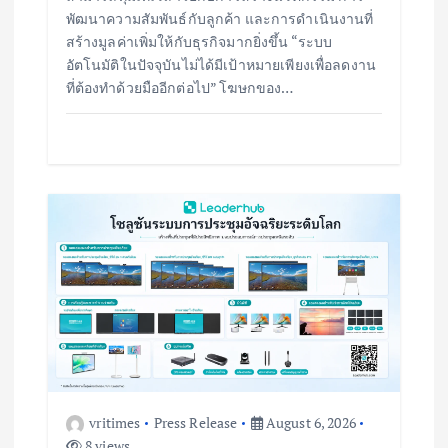
พัฒนาความสัมพันธ์กับลูกค้า และการดำเนินงานที่
สร้างมูลค่าเพิ่มให้กับธุรกิจมากยิ่งขึ้น “ระบบ
อัตโนมัติในปัจจุบันไม่ได้มีเป้าหมายเพียงเพื่อลดงาน
ที่ต้องทำด้วยมืออีกต่อไป” โฆษกของ…
vritimes
Press Release
August 6, 2026
8 views