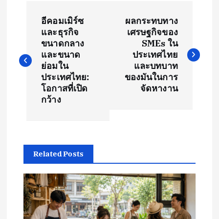
P
อีคอมเมิร์ซ
ผลกระทบทาง
o
และธุรกิจ
เศรษฐกิจของ
ขนาดกลาง
SMEs ใน
s
และขนาด
ประเทศไทย
ย่อมใน
และบทบาท
t
ประเทศไทย:
ของมันในการ
โอกาสที่เปิด
จัดหางาน
กว้าง
n
a
v
Related Posts
i
g