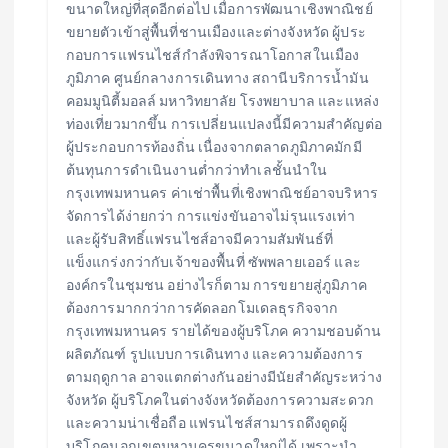
ขนาดใหญ่ที่สุดอีกต่อไป เมื่อการพัฒนาเชิงพาณิชย์
ขยายตัวเข้าสู่พื้นที่ชานเมืองและต่างจังหวัด ผู้ประ
กอบการแฟรนไชส์กำลังพิจารณาโอกาสในเมือง
ภูมิภาค ศูนย์กลางการเดินทาง สถานีบริการน้ำมัน
คอมมูนิตี้มอลล์ มหาวิทยาลัย โรงพยาบาล และแหล่ง
ท่องเที่ยวมากขึ้น การเปลี่ยนแปลงนี้มีความสำคัญต่อ
ผู้ประกอบการท้องถิ่น เนื่องจากตลาดภูมิภาคมักมี
ต้นทุนการดำเนินงานต่ำกว่าทำเลชั้นนำใน
กรุงเทพมหานคร ค่าเช่าพื้นที่เชิงพาณิชย์อาจบริหาร
จัดการได้ง่ายกว่า การแข่งขันอาจไม่รุนแรงเท่า
และผู้รับสิทธิ์แฟรนไชส์อาจมีความสัมพันธ์ที่
แข็งแกร่งกว่ากับเจ้าของพื้นที่ ซัพพลายเออร์ และ
องค์กรในชุมชน อย่างไรก็ตาม การขยายสู่ภูมิภาค
ต้องการมากกว่าการคัดลอกโมเดลธุรกิจจาก
กรุงเทพมหานคร รายได้ของผู้บริโภค ความชอบด้าน
ผลิตภัณฑ์ รูปแบบการเดินทาง และความต้องการ
ตามฤดูกาล อาจแตกต่างกันอย่างมีนัยสำคัญระหว่าง
จังหวัด ผู้บริโภคในต่างจังหวัดต้องการความสะดวก
และความน่าเชื่อถือ แฟรนไชส์สามารถดึงดูดผู้
บริโภคนอกเขตมหานครขนาดใหญ่ได้ เพราะนำ