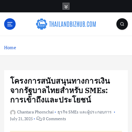
S
k
i
p
t
o
c
Home
o
n
t
e
n
โครงการสนับสนุนทางการเงิน
t
จากรัฐบาลไทยสำหรับ SMEs:
การเข้าถึงและประโยชน์
Chantara Phornchai
ธุรกิจ SMEs และผู้ประกอบการ
July 21, 2025
0 Comments