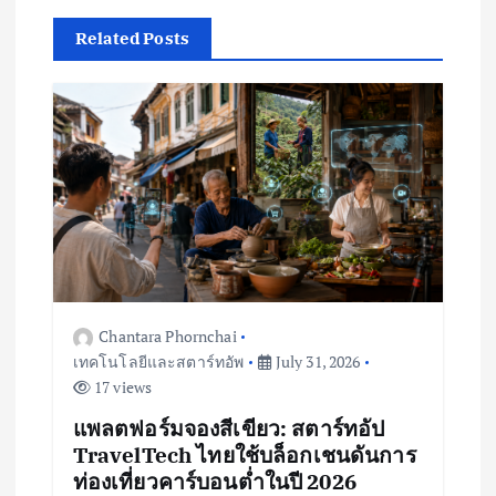
i
Related Posts
g
a
t
i
o
Chantara Phornchai
n
เทคโนโลยีและสตาร์ทอัพ
July 31, 2026
17 views
แพลตฟอร์มจองสีเขียว: สตาร์ทอัป
TravelTech ไทยใช้บล็อกเชนดันการ
ท่องเที่ยวคาร์บอนต่ำในปี 2026