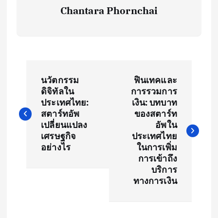
Chantara Phornchai
P
นวัตกรรม
ฟินเทคและ
o
ดิจิทัลใน
การรวมการ
ประเทศไทย:
เงิน: บทบาท
s
สตาร์ทอัพ
ของสตาร์ท
เปลี่ยนแปลง
อัพใน
t
เศรษฐกิจ
ประเทศไทย
อย่างไร
ในการเพิ่ม
การเข้าถึง
n
บริการ
ทางการเงิน
a
v