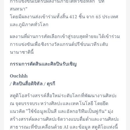
การแข่งขันเปิดรับผลงานภายใต้หัวข้อหลัก “บท
สนทนา”
โดยมีผลงานส่งเข้าร่วมทั้งสิ้น 412 ชิ้น จาก 65 ประเทศ
และภูมิภาคทั่วโลก
ผลงานที่ผ่านการคัดเลือกเข้าสู่รอบสุดท้ายจะได้เข้าร่วม
การแข่งขันเพื่อชิงรางวัลแกรนด์ปรีซ์บนเวทีระดับ
นานาชาตินี้
กรรมการตัดสินและศิลปินรับเชิญ
Ouchhh
/ ศิลปินสื่อดิจิทัล / ตุรกี
สตูดิโอสร้างสรรค์สื่อใหม่ระดับโลกที่พัฒนางานศิลปะ
ณ จุดบรรจบระหว่างศิลปะและเทคโนโลยี โดยยึด
แนวคิด “ใช้ข้อมูลเป็นสี และอัลกอริทึมเป็นพู่กัน” มุ่ง
สร้างสรรค์ผลงานศิลปะจัดวางแบบดื่มด่ำและงานศิลปะ
สาธารณะที่ขับเคลื่อนด้วย AI และข้อมูล สตูดิโอแห่งนี้