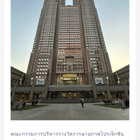
คณะกรรมการบริหารรางวัลการฉายภาพโปรเจ็กชัน