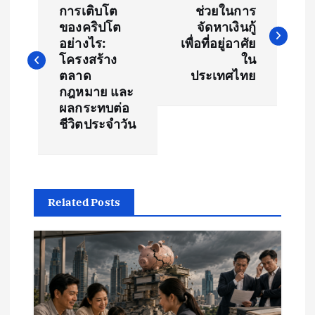
o
การเติบโต
ช่วยในการ
ของคริปโต
จัดหาเงินกู้
s
อย่างไร:
เพื่อที่อยู่อาศัย
โครงสร้าง
ใน
t
ตลาด
ประเทศไทย
กฎหมาย และ
ผลกระทบต่อ
n
ชีวิตประจำวัน
a
v
Related Posts
i
g
a