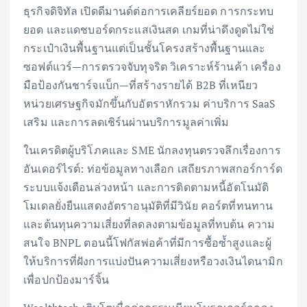
ธุรกิจดิจิทัล เปิดดีมานด์ต่อการเคลียร์ยอด การกระทบ
ยอด และแดชบอร์ดกระแสเงินสด เกมที่น่าดึงดูดไม่ใช่
กระเป๋าเงินพื้นฐานแต่เป็นชั้นโครงสร้างพื้นฐานและ
ซอฟต์แวร์—การตรวจจับทุจริต วิเคราะห์ร้านค้า เครื่อง
มือป้องกันชาร์จแบ็ก—ที่สร้างรายได้ B2B ที่เหนียว
หน่วยเศรษฐกิจมักขึ้นกับอัตราหักรวม ค่าบริการ SaaS
เสริม และการลดเชิร์นผ่านบริการมูลค่าเพิ่ม
ในเครดิตผู้บริโภคและ SME นักลงทุนตรวจลึกเรื่องการ
อันเดอร์ไรต์: ท่อข้อมูลทางเลือก เสถียรภาพสกอร์การ์ด
ระบบแจ้งเตือนล่วงหน้า และการติดตามหนี้อัตโนมัติ
โมเดลยั่งยืนแสดงอัตราอนุมัติที่มีวินัย คอร์ตที่ทนทาน
และต้นทุนความเสี่ยงที่ลดลงตามข้อมูลที่ทบต้น ความ
สนใจ BNPL ตอนนี้โฟกัสพ่อค้าที่มีการซื้อซ้ำสูงและผู้
ให้บริการที่ฝังการแบ่งปันความเสี่ยงหรือวงเงินไดนามิก
เพื่อปกป้องมาร์จิ้น