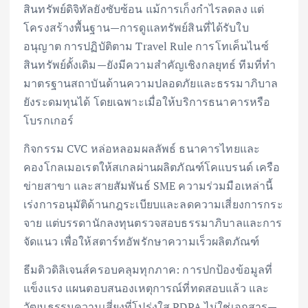
สินทรัพย์ดิจิทัลยังซับซ้อน แม้การเก็งกำไรลดลง แต่
โครงสร้างพื้นฐาน—การดูแลทรัพย์สินที่ได้รับใบ
อนุญาต การปฏิบัติตาม Travel Rule การโทเค็นไนซ์
สินทรัพย์ดั้งเดิม—ยังมีความสำคัญเชิงกลยุทธ์ ทีมที่ทำ
มาตรฐานสถาบันด้านความปลอดภัยและธรรมาภิบาล
ยังระดมทุนได้ โดยเฉพาะเมื่อให้บริการธนาคารหรือ
โบรกเกอร์
กิจกรรม CVC หล่อหลอมผลลัพธ์ ธนาคารไทยและ
คองโกลเมอเรตให้สเกลผ่านผลิตภัณฑ์โคแบรนด์ เครือ
ข่ายสาขา และสายสัมพันธ์ SME ความร่วมมือเหล่านี้
เร่งการอนุมัติด้านกฎระเบียบและลดความเสี่ยงการกระ
จาย แต่บรรดานักลงทุนตรวจสอบธรรมาภิบาลและการ
จัดแนว เพื่อให้สตาร์ทอัพรักษาความเร็วผลิตภัณฑ์
ธีมดิวดิลิเจนส์ครอบคลุมทุกภาค: การปกป้องข้อมูลที่
แข็งแรง แผนตอบสนองเหตุการณ์ที่ทดสอบแล้ว และ
วัฒนธรรมความเสี่ยงที่โปร่งใส PDPA ไม่ใช่เอกสาร—