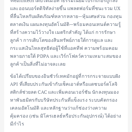
Wealthtech เติบโตเมื่อค่าธรรมเนียมโบรกเกอร์ถูกลง
และออนบอร์ดดิจิทัลง่ายขึ้น แพลตฟอร์มที่ชนะรวม UX
ที่ลื่นไหลกับผลิตภัณฑ์หลากหลาย—หุ้นเศษส่วน กองทุน
ตลาดเงิน แผนลงทุนอัตโนมัติ—พร้อมคอนเทนต์ความรู้
ที่สร้างความไว้วางใจ เมตริกสำคัญ ได้แก่ การรักษา
ลูกค้า การเติบโตของสินทรัพย์ภายใต้การดูแล และ
กระแสเงินไหลสุทธิต่อผู้ใช้ที่แอคทีฟ ความพร้อมคอม
พลายภายใต้ PDPA และเวิร์กโฟลว์ความเหมาะสมของ
ลูกค้าเป็นสิ่งที่ไม่อาจละเลย
ข้อได้เปรียบของอินชัวร์เทคมักอยู่ที่การกระจายแบบฝัง
API ที่เสียบประกันเข้ากับเช็คเอาต์หรือแดชบอร์ดโลจิ
สติกส์ช่วยลด CAC และเพิ่มคอนเวอร์ชัน นักลงทุนมอง
หาพันธมิตรกับบริษัทประกันที่แข็งแรง ระบบคัดกรอง
เคลมอัตโนมัติ และหลักฐานว่าแก้ช่องว่างความ
คุ้มครอง (เช่น มิโครเฮลธ์หรือประกันอุปกรณ์) ได้อย่าง
มีกำไร