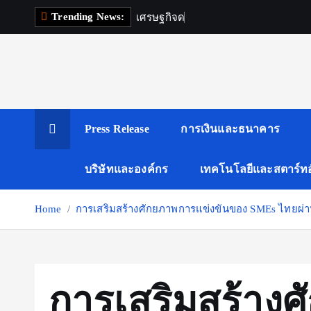
S
Trending News:
เ
ศ
ร
ษ
ฐ
ก
จ
ด
จ
ท
ล
k
i
p
t
o
c
Press Release
การเงินและธนาคาร
o
n
บริษัทและองค์กร
เทคโนโลยีและสตาร์ทอ
t
e
Home
การเสริมสร้างศักยภาพการแข่งขันของ SMEs ไทยผ่า
n
t
การเสริมสร้าง