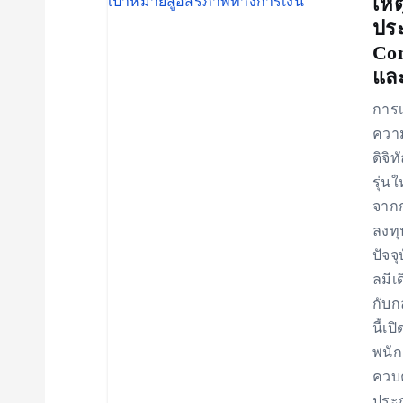
v
เหต
ปร
Com
i
และ
g
การเ
ความ
a
ดิจิ
รุ่น
t
จากก
ลงทุ
i
ปัจจ
ลมีเ
o
กับกล
นี้เ
พนัก
n
ควบค
ประ