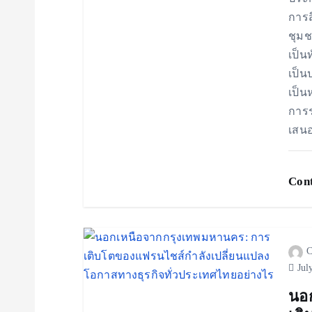
การส
ชุมช
เป็น
เป็น
เป็น
การร
เสนอ
Cont
C
Jul
นอ