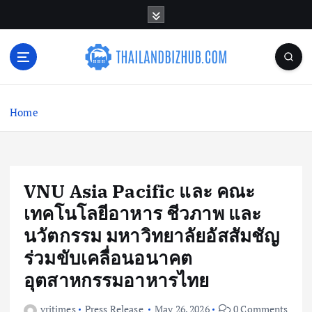
S
k
i
p
t
o
c
Home
o
n
t
e
n
VNU Asia Pacific และ คณะ
t
เทคโนโลยีอาหาร ชีวภาพ และ
นวัตกรรม มหาวิทยาลัยอัสสัมชัญ
ร่วมขับเคลื่อนอนาคต
อุตสาหกรรมอาหารไทย
vritimes
Press Release
May 26, 2026
0 Comments