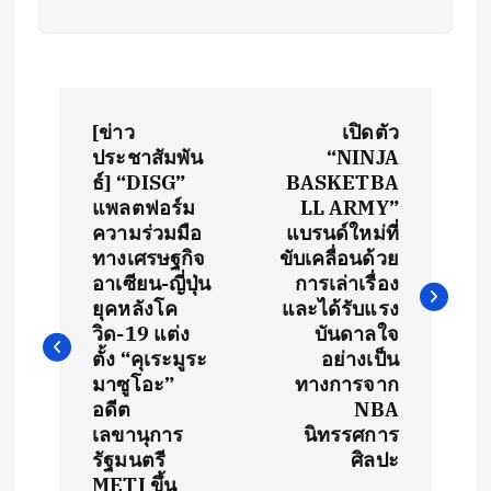
P
[ข่าว
เปิดตัว
o
ประชาสัมพัน
“NINJA
ธ์] “DISG”
BASKETBA
s
แพลตฟอร์ม
LL ARMY”
ความร่วมมือ
แบรนด์ใหม่ที่
t
ทางเศรษฐกิจ
ขับเคลื่อนด้วย
อาเซียน-ญี่ปุ่น
การเล่าเรื่อง
ยุคหลังโค
และได้รับแรง
n
วิด-19 แต่ง
บันดาลใจ
ตั้ง “คุเระมูระ
อย่างเป็น
a
มาซูโอะ”
ทางการจาก
อดีต
NBA
v
เลขานุการ
นิทรรศการ
รัฐมนตรี
ศิลปะ
i
METI ขึ้น