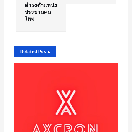
ดำรงตำแหน่ง
g
ประธานคน
ใหม่
a
t
Related Posts
i
o
n