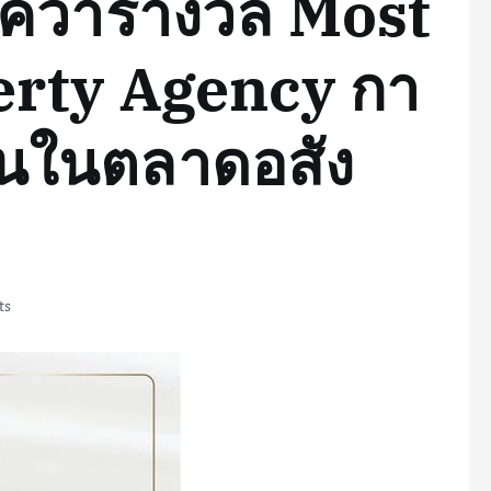
คว้ารางวัล Most
erty Agency กา
ั่นในตลาดอสัง
ts