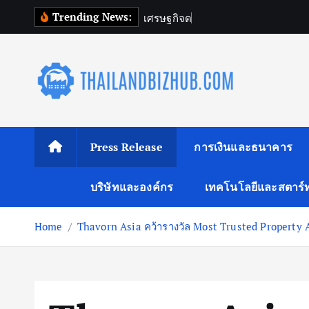
S
Trending News:
เ
ศ
ร
ษ
ฐ
ก
จ
ด
จ
ท
ล
ข
k
i
p
t
o
c
o
Press Release
การเงินและธนาคาร
n
t
บริษัทและองค์กร
เทคโนโลยีและสตาร์
e
n
Home
Thavorn Asia คว้ารางวัล Most Trusted Property 
t