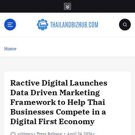
S
k
i
p
t
o
c
Home
o
n
t
e
n
Ractive Digital Launches
t
Data Driven Marketing
Framework to Help Thai
Businesses Compete in a
Digital First Economy
vritimes
Press Release
April 24, 2026