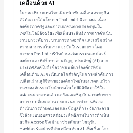
เคลื่อนด้วย AI
ในขณะที่ประเทศไทยเดินหน้าขับเคลื่อนเศรษฐกิจ
ดิจิทัลภายใต้นโยบาย Thailand 4.0 อย่างต่อเนื่อง
องค์กรภาครัฐและภาคเอกชนต่างเร่งลงทุนใน
เทคโนโลยีอัจฉริยะเพื่อเพิ่มประสิทธิภาพการดำเนิน
งาน ยกระดับกระบวนการทางธุรกิจ และเสริมสร้าง
ความสามารถในการแข่งขันในระยะยาว โดย
Axcron Pte. Ltd. บริษัทด้านนวัตกรรมซอฟต์แวร์
องค์กรและที่ปรึกษาด้านปัญญาประดิษฐ์ (AI) จาก
ประเทศสิงคโปร์ เชื่อว่าซอฟต์แวร์องค์กรที่ขับ
เคลื่อนด้วย AI จะเป็นกลไกสำคัญในการผลักดันการ
เปลี่ยนผ่านสู่ดิจิทัลขององค์กรไทยในอนาคต แม้ว่า
หลายองค์กรจะเริ่มนำเทคโนโลยีดิจิทัลมาใช้ใน
แต่ละหน่วยงานแล้ว แต่ยังคงเผชิญกับความท้าทาย
จากระบบที่แยกส่วน กระบวนการทำงานที่ต้อง
ดำเนินการด้วยตนเอง และข้อมูลที่กระจัดกระจาย
ซึ่งล้วนเป็นอุปสรรคต่อประสิทธิภาพในการดำเนิน
ธุรกิจ Axcron จึงเข้ามาช่วยพัฒนาโซลูชัน
ซอฟต์แวร์องค์กรที่ขับเคลื่อนด้วย AI เพื่อเชื่อมโยง