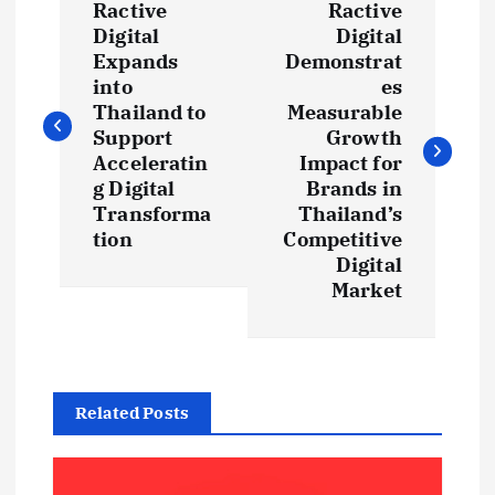
Ractive
Ractive
o
Digital
Digital
Expands
Demonstrat
s
into
es
Thailand to
Measurable
t
Support
Growth
Acceleratin
Impact for
g Digital
Brands in
n
Transforma
Thailand’s
tion
Competitive
a
Digital
Market
v
i
g
Related Posts
a