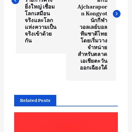
ยิ่งใหญ่ เชื่อม
Ajcharapor
n
โลกเสมือน
n Kongyot
จริงและโลก
นักกีฬา
a
แห่งความเป็น
วอลเลย์บอล
จริงเข้าด้วย
ทีมชาติไทย
v
กัน
โดยเริ่มวาง
จำหน่าย
i
สำหรับตลาด
เอเชียตะวัน
g
ออกเฉียงใต้
a
t
Related Posts
i
o