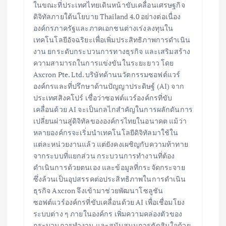
ในขณะที่ประเทศไทยเดินหน้าขับเคลื่อนเศรษฐกิจ
ดิจิทัลภายใต้นโยบาย Thailand 4.0 อย่างต่อเนื่อง
องค์กรภาครัฐและภาคเอกชนต่างเร่งลงทุนใน
เทคโนโลยีอัจฉริยะเพื่อเพิ่มประสิทธิภาพการดำเนิน
งาน ยกระดับกระบวนการทางธุรกิจ และเสริมสร้าง
ความสามารถในการแข่งขันในระยะยาว โดย
Axcron Pte. Ltd. บริษัทด้านนวัตกรรมซอฟต์แวร์
องค์กรและที่ปรึกษาด้านปัญญาประดิษฐ์ (AI) จาก
ประเทศสิงคโปร์ เชื่อว่าซอฟต์แวร์องค์กรที่ขับ
เคลื่อนด้วย AI จะเป็นกลไกสำคัญในการผลักดันการ
เปลี่ยนผ่านสู่ดิจิทัลขององค์กรไทยในอนาคต แม้ว่า
หลายองค์กรจะเริ่มนำเทคโนโลยีดิจิทัลมาใช้ใน
แต่ละหน่วยงานแล้ว แต่ยังคงเผชิญกับความท้าทาย
จากระบบที่แยกส่วน กระบวนการทำงานที่ต้อง
ดำเนินการด้วยตนเอง และข้อมูลที่กระจัดกระจาย
ซึ่งล้วนเป็นอุปสรรคต่อประสิทธิภาพในการดำเนิน
ธุรกิจ Axcron จึงเข้ามาช่วยพัฒนาโซลูชัน
ซอฟต์แวร์องค์กรที่ขับเคลื่อนด้วย AI เพื่อเชื่อมโยง
ระบบต่าง ๆ ภายในองค์กร เพิ่มความคล่องตัวของ
กระบวนการทำงาน และสนับสนุนการตัดสินใจด้วย