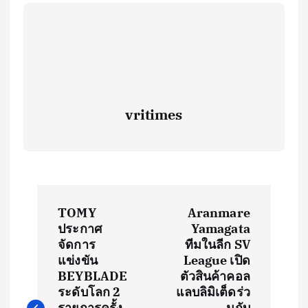
vritimes
P
TOMY
Aranmare
o
ประกาศ
Yamagata
จัดการ
ทีมในลีก SV
s
แข่งขัน
League เปิด
BEYBLADE
ตัวสินค้าคอล
t
ระดับโลก 2
แลบลิมิเต็ดร่ว
รายการครั้ง
มกับ