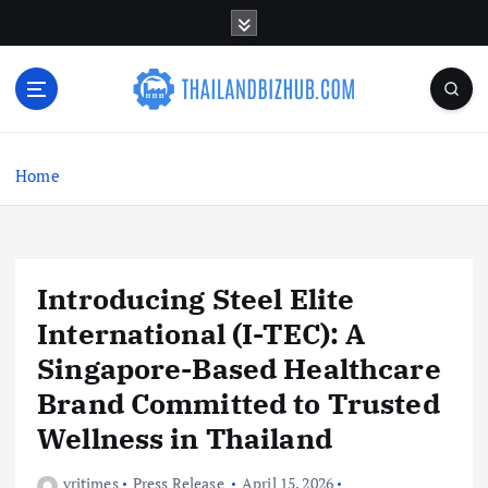
S
k
i
p
t
o
c
Home
o
n
t
e
n
Introducing Steel Elite
t
International (I-TEC): A
Singapore-Based Healthcare
Brand Committed to Trusted
Wellness in Thailand
vritimes
Press Release
April 15, 2026