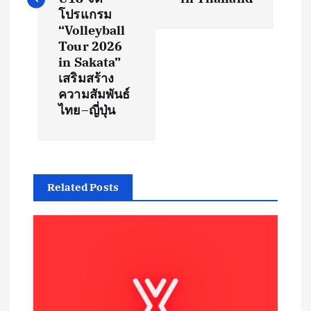
n
โปรแกรม
“Volleyball
a
Tour 2026
in Sakata”
v
เสริมสร้าง
ความสัมพันธ์
i
ไทย–ญี่ปุ่น
g
a
Related Posts
t
i
o