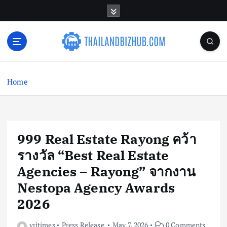
S
k
i
p
t
o
c
Home
o
n
t
e
n
999 Real Estate Rayong คว้า
t
รางวัล “Best Real Estate
Agencies – Rayong” จากงาน
Nestopa Agency Awards
2026
vritimes
Press Release
May 7, 2026
0 Comments