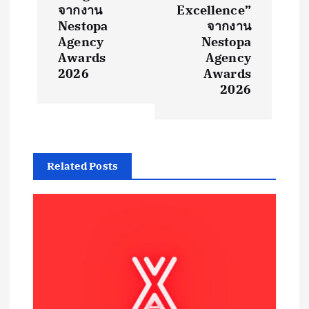
n
จากงาน
Excellence”
Nestopa
จากงาน
a
Agency
Nestopa
Awards
Agency
v
2026
Awards
2026
i
g
a
Related Posts
t
i
o