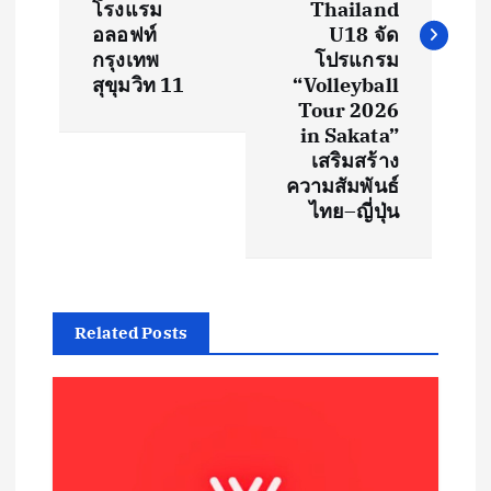
โรงแรม
Thailand
อลอฟท์
U18 จัด
n
กรุงเทพ
โปรแกรม
สุขุมวิท 11
“Volleyball
a
Tour 2026
in Sakata”
v
เสริมสร้าง
ความสัมพันธ์
i
ไทย–ญี่ปุ่น
g
a
Related Posts
t
i
o