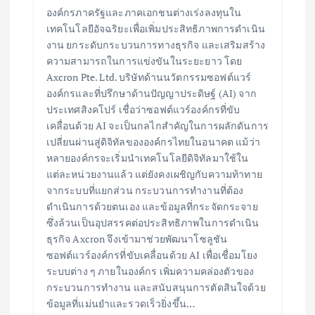
องค์กรภาครัฐและภาคเอกชนต่างเร่งลงทุนใน
เทคโนโลยีอัจฉริยะเพื่อเพิ่มประสิทธิภาพการดำเนิน
งาน ยกระดับกระบวนการทางธุรกิจ และเสริมสร้าง
ความสามารถในการแข่งขันในระยะยาว โดย
Axcron Pte. Ltd. บริษัทด้านนวัตกรรมซอฟต์แวร์
องค์กรและที่ปรึกษาด้านปัญญาประดิษฐ์ (AI) จาก
ประเทศสิงคโปร์ เชื่อว่าซอฟต์แวร์องค์กรที่ขับ
เคลื่อนด้วย AI จะเป็นกลไกสำคัญในการผลักดันการ
เปลี่ยนผ่านสู่ดิจิทัลขององค์กรไทยในอนาคต แม้ว่า
หลายองค์กรจะเริ่มนำเทคโนโลยีดิจิทัลมาใช้ใน
แต่ละหน่วยงานแล้ว แต่ยังคงเผชิญกับความท้าทาย
จากระบบที่แยกส่วน กระบวนการทำงานที่ต้อง
ดำเนินการด้วยตนเอง และข้อมูลที่กระจัดกระจาย
ซึ่งล้วนเป็นอุปสรรคต่อประสิทธิภาพในการดำเนิน
ธุรกิจ Axcron จึงเข้ามาช่วยพัฒนาโซลูชัน
ซอฟต์แวร์องค์กรที่ขับเคลื่อนด้วย AI เพื่อเชื่อมโยง
ระบบต่าง ๆ ภายในองค์กร เพิ่มความคล่องตัวของ
กระบวนการทำงาน และสนับสนุนการตัดสินใจด้วย
ข้อมูลที่แม่นยำและรวดเร็วยิ่งขึ้น…