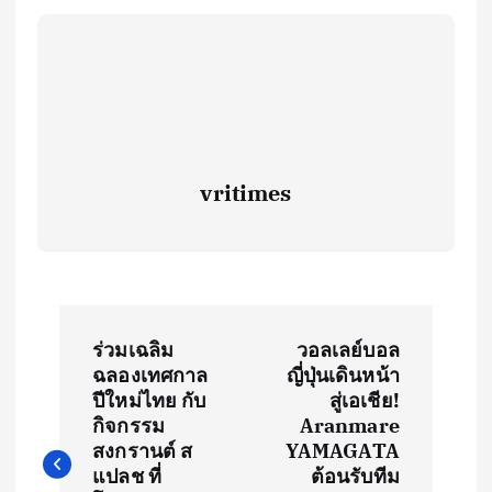
vritimes
P
ร่วมเฉลิม
วอลเลย์บอล
o
ฉลองเทศกาล
ญี่ปุ่นเดินหน้า
ปีใหม่ไทย กับ
สู่เอเชีย!
s
กิจกรรม
Aranmare
สงกรานต์ ส
YAMAGATA
t
แปลช ที่
ต้อนรับทีม