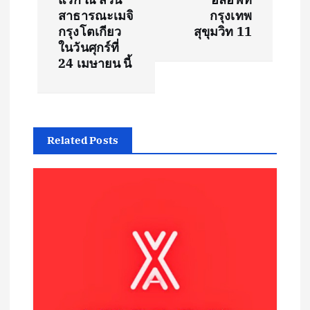
สาธารณะเมจิ
กรุงเทพ
a
กรุงโตเกียว
สุขุมวิท 11
ในวันศุกร์ที่
v
24 เมษายน นี้
i
g
Related Posts
a
t
i
o
n