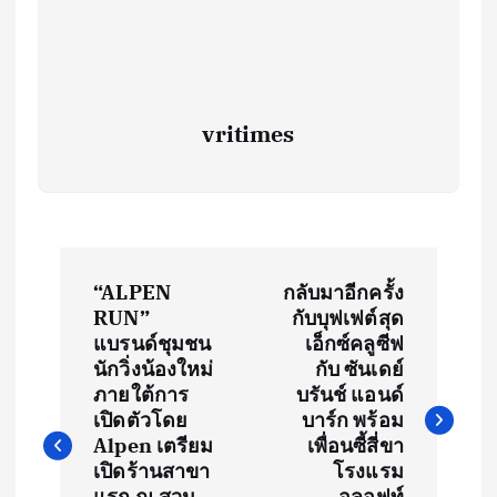
vritimes
P
“ALPEN
กลับมาอีกครั้ง
o
RUN”
กับบุฟเฟต์สุด
แบรนด์ชุมชน
เอ็กซ์คลูซีฟ
s
นักวิ่งน้องใหม่
กับ ซันเดย์
ภายใต้การ
บรันช์ แอนด์
t
เปิดตัวโดย
บาร์ก พร้อม
Alpen เตรียม
เพื่อนซี้สี่ขา
เปิดร้านสาขา
โรงแรม
n
แรก ณ สวน
อลอฟท์