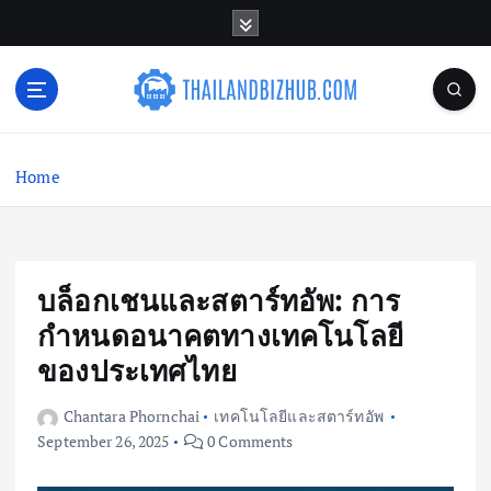
S
k
i
p
t
o
c
Home
o
n
t
e
n
บล็อกเชนและสตาร์ทอัพ: การ
t
กำหนดอนาคตทางเทคโนโลยี
ของประเทศไทย
Chantara Phornchai
เทคโนโลยีและสตาร์ทอัพ
September 26, 2025
0 Comments