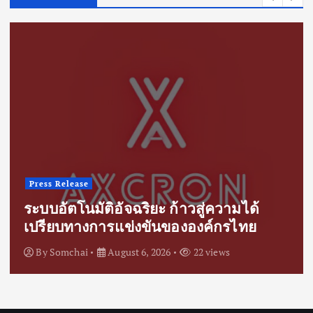
Press Release
ระบบอัตโนมัติอัจฉริยะ ก้าวสู่ความได้
เปรียบทางการแข่งขันขององค์กรไทย
By
Somchai
August 6, 2026
22 views