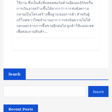
ใช้งาน ซึ่งเป็นสิ่งที่แพลตฟอร์มด้านอีคอมเมิร์ซหรือ
การเงินอาจสร้างขึ้นได้ยากกว่า การส่งข้อความ
กลายเป็นโครงสร้างพื้นฐานของการค้า สำหรับผู้
บริโภคชาวไทยจำนวนมาก การส่งข้อความไม่ได้
แยกออกจากการซื้อขายอีกต่อไป ลูกค้าใช้แอปแชต
เพื่อสอบถามสินค้า…
Search
Search
Recent Posts