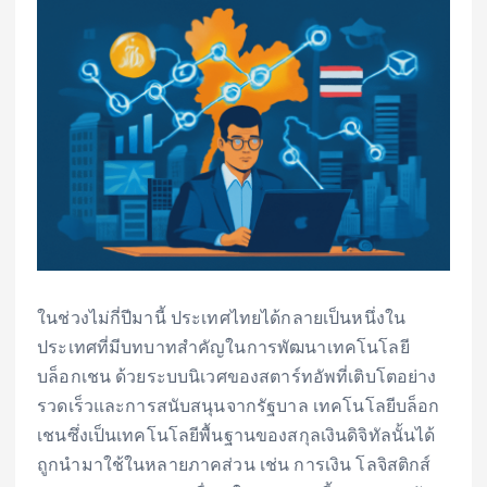
ในช่วงไม่กี่ปีมานี้ ประเทศไทยได้กลายเป็นหนึ่งใน
ประเทศที่มีบทบาทสำคัญในการพัฒนาเทคโนโลยี
บล็อกเชน ด้วยระบบนิเวศของสตาร์ทอัพที่เติบโตอย่าง
รวดเร็วและการสนับสนุนจากรัฐบาล เทคโนโลยีบล็อก
เชนซึ่งเป็นเทคโนโลยีพื้นฐานของสกุลเงินดิจิทัลนั้นได้
ถูกนำมาใช้ในหลายภาคส่วน เช่น การเงิน โลจิสติกส์