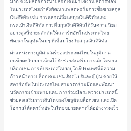
มาก ซึ่งมีผลต่อการนำบล็อกเชนมาใช้งาน สตาร์ทอัพ
ในประเทศไทยกำลังพัฒนาแพลตฟอร์มการซื้อขายสกุล
เงินดิจิทัล เช่น การแลกเปลี่ยนสกุลเงินดิจิทัลและ
กระเป๋าเงินดิจิทัล การที่สกุลเงินดิจิทัลได้รับความนิยม
อย่างสูงนี้ช่วยผลักดันให้สตาร์ทอัพในประเทศไทย
พัฒนาโซลูชันใหม่ๆ ที่เชื่อมโยงกับสกุลเงินดิจิทัล
ตำแหน่งทางภูมิศาสตร์ของประเทศไทยในภูมิภาค
เอเชียตะวันออกเฉียงใต้ยังช่วยส่งเสริมการเติบโตของ
บล็อกเชน การที่ประเทศไทยอยู่ใกล้ประเทศที่มีความ
ก้าวหน้าทางบล็อกเชน เช่น สิงคโปร์และญี่ปุ่น ช่วยให้
สตาร์ทอัพในประเทศไทยสามารถร่วมมือและพัฒนา
นวัตกรรมข้ามพรมแดน การร่วมมือระหว่างประเทศนี้
ช่วยส่งเสริมการเติบโตของโซลูชันบล็อกเชน และเปิด
โอกาสให้สตาร์ทอัพในไทยขยายตลาดได้อย่างรวดเร็ว