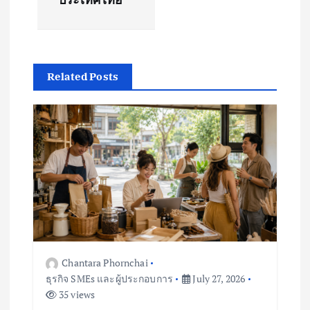
a
v
Related Posts
i
g
a
t
i
o
Chantara Phornchai
ธุรกิจ SMEs และผู้ประกอบการ
July 27, 2026
n
35 views