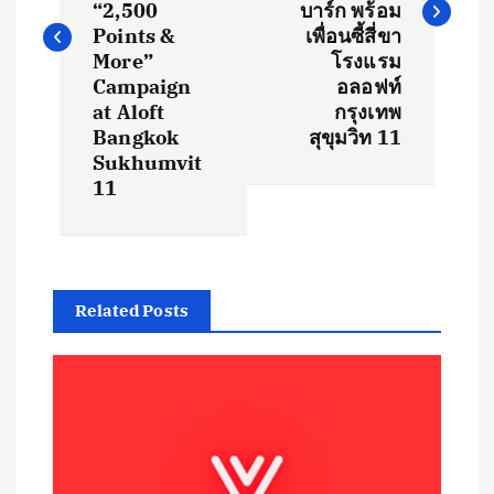
t
“2,500
บาร์ก พร้อม
Points &
เพื่อนซี้สี่ขา
More”
โรงแรม
n
Campaign
อลอฟท์
at Aloft
กรุงเทพ
a
Bangkok
สุขุมวิท 11
Sukhumvit
v
11
i
g
Related Posts
a
t
i