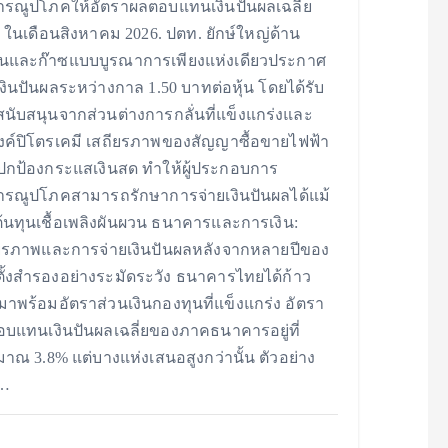
รณูปโภคให้อัตราผลตอบแทนเงินปันผลเฉลี่ย
 ในเดือนสิงหาคม 2026. ปตท. ยักษ์ใหญ่ด้าน
ันและก๊าซแบบบูรณาการเพียงแห่งเดียวประกาศ
เงินปันผลระหว่างกาล 1.50 บาทต่อหุ้น โดยได้รับ
นับสนุนจากส่วนต่างการกลั่นที่แข็งแกร่งและ
งค์ปิโตรเคมี เสถียรภาพของสัญญาซื้อขายไฟฟ้า
ปกป้องกระแสเงินสด ทำให้ผู้ประกอบการ
รณูปโภคสามารถรักษาการจ่ายเงินปันผลได้แม้
อต้นทุนเชื้อเพลิงผันผวน ธนาคารและการเงิน:
ยรภาพและการจ่ายเงินปันผลหลังจากหลายปีของ
ั้งสำรองอย่างระมัดระวัง ธนาคารไทยได้ก้าว
าพร้อมอัตราส่วนเงินกองทุนที่แข็งแกร่ง อัตรา
บแทนเงินปันผลเฉลี่ยของภาคธนาคารอยู่ที่
าณ 3.8% แต่บางแห่งเสนอสูงกว่านั้น ตัวอย่าง
น…