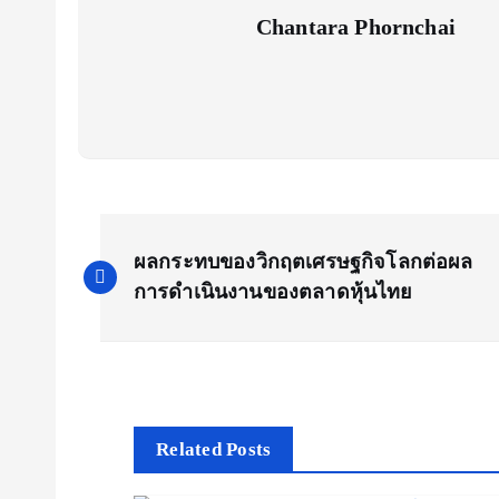
Chantara Phornchai
P
ผลกระทบของวิกฤตเศรษฐกิจโลกต่อผล
o
การดำเนินงานของตลาดหุ้นไทย
s
t
Related Posts
n