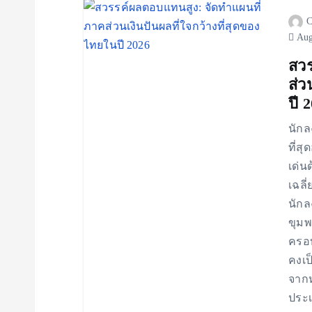
C
a
Aug
v
สวร
ส่ว
ปี 
i
นักล
g
ที่ส
เด่น
a
เฉลี
นักล
t
ขุมพ
ครอบ
i
คงเป
จากห
o
ประ