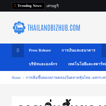
S
Trending News:
เ
ศ
ร
ษ
ฐ
ก
จ
ด
จ
ท
k
i
p
t
o
c
o
Press Release
การเงินและธนาคาร
n
t
บริษัทและองค์กร
เทคโนโลยีและสตาร์ทอ
e
n
Home
การเพิ่มขึ้นของสภาพคล่องในตลาดหุ้นไทย: ผลกระท
t