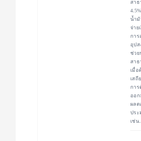
สาธา
4.5%
n
น้ำม
จ่าย
การส
อุปส
ช่วย
สาธา
เมื่
เสถี
การต
ออกม
ผลตอ
ประม
เช่