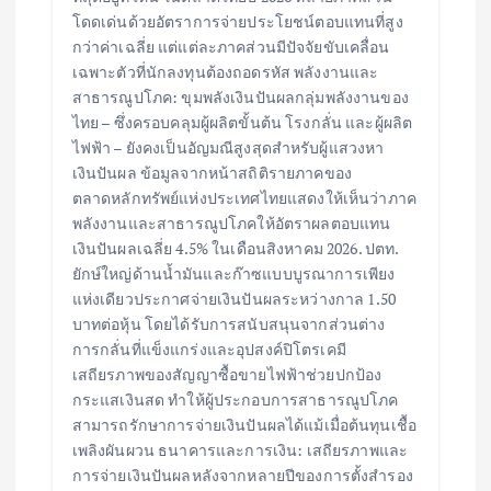
โดดเด่นด้วยอัตราการจ่ายประโยชน์ตอบแทนที่สูง
กว่าค่าเฉลี่ย แต่แต่ละภาคส่วนมีปัจจัยขับเคลื่อน
เฉพาะตัวที่นักลงทุนต้องถอดรหัส พลังงานและ
สาธารณูปโภค: ขุมพลังเงินปันผลกลุ่มพลังงานของ
ไทย – ซึ่งครอบคลุมผู้ผลิตขั้นต้น โรงกลั่น และผู้ผลิต
ไฟฟ้า – ยังคงเป็นอัญมณีสูงสุดสำหรับผู้แสวงหา
เงินปันผล ข้อมูลจากหน้าสถิติรายภาคของ
ตลาดหลักทรัพย์แห่งประเทศไทยแสดงให้เห็นว่าภาค
พลังงานและสาธารณูปโภคให้อัตราผลตอบแทน
เงินปันผลเฉลี่ย 4.5% ในเดือนสิงหาคม 2026. ปตท.
ยักษ์ใหญ่ด้านน้ำมันและก๊าซแบบบูรณาการเพียง
แห่งเดียวประกาศจ่ายเงินปันผลระหว่างกาล 1.50
บาทต่อหุ้น โดยได้รับการสนับสนุนจากส่วนต่าง
การกลั่นที่แข็งแกร่งและอุปสงค์ปิโตรเคมี
เสถียรภาพของสัญญาซื้อขายไฟฟ้าช่วยปกป้อง
กระแสเงินสด ทำให้ผู้ประกอบการสาธารณูปโภค
สามารถรักษาการจ่ายเงินปันผลได้แม้เมื่อต้นทุนเชื้อ
เพลิงผันผวน ธนาคารและการเงิน: เสถียรภาพและ
การจ่ายเงินปันผลหลังจากหลายปีของการตั้งสำรอง