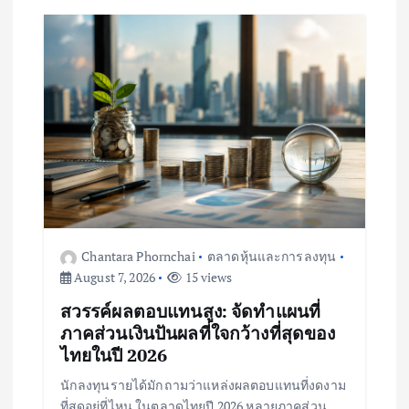
i
g
a
t
i
o
Chantara Phornchai
ตลาดหุ้นและการลงทุน
August 7, 2026
15 views
n
สวรรค์ผลตอบแทนสูง: จัดทำแผนที่
ภาคส่วนเงินปันผลที่ใจกว้างที่สุดของ
ไทยในปี 2026
นักลงทุนรายได้มักถามว่าแหล่งผลตอบแทนที่งดงาม
ที่สุดอยู่ที่ไหน ในตลาดไทยปี 2026 หลายภาคส่วน