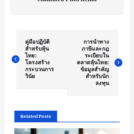
P
คู่มือปฏิบัติ
การนำทาง
o
สำหรับหุ้น
ภาษีและกฎ
ไทย:
ระเบียบใน
s
โครงสร้าง
ตลาดหุ้นไทย:
กระบวนการ
ข้อมูลสำคัญ
t
วินัย
สำหรับนัก
ลงทุน
n
a
Related Posts
v