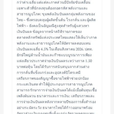
กว่าค่าเฉลี่ย แต่แต่ละภาคส่วนมีปัจจัยขับเคลื่อน
เฉพาะตัวที่นักลงทุนต้องถอดรหัส พลังงานและ
สาธารณูปโภค: ขุมพลังเงินปันผลกลุ่มพลังงานของ
ไทย – ซึ่งครอบคลุมผู้ผลิตขั้นต้น โรงกลั่น และผู้ผลิต
ไฟฟ้า – ยังคงเป็นอัญมณีสูงสุดสำหรับผู้แสวงหา
เงินปันผล ข้อมูลจากหน้าสถิติรายภาคของ
ตลาดหลักทรัพย์แห่งประเทศไทยแสดงให้เห็นว่าภาค
พลังงานและสาธารณูปโภคให้อัตราผลตอบแทน
เงินปันผลเฉลี่ย 4.5% ในเดือนสิงหาคม 2026. ปตท.
ยักษ์ใหญ่ด้านน้ำมันและก๊าซแบบบูรณาการเพียง
แห่งเดียวประกาศจ่ายเงินปันผลระหว่างกาล 1.50
บาทต่อหุ้น โดยได้รับการสนับสนุนจากส่วนต่าง
การกลั่นที่แข็งแกร่งและอุปสงค์ปิโตรเคมี
เสถียรภาพของสัญญาซื้อขายไฟฟ้าช่วยปกป้อง
กระแสเงินสด ทำให้ผู้ประกอบการสาธารณูปโภค
สามารถรักษาการจ่ายเงินปันผลได้แม้เมื่อต้นทุนเชื้อ
เพลิงผันผวน ธนาคารและการเงิน: เสถียรภาพและ
การจ่ายเงินปันผลหลังจากหลายปีของการตั้งสำรอง
อย่างระมัดระวัง ธนาคารไทยได้ก้าวออกมาพร้อม
อัตราส่วนเงินกองทุนที่แข็งแกร่ง อัตราผลตอบแทน