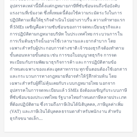
อุปสรรคเหล่านี้มีตั้งแต่กฎหมายภาษีที่ซับซ้อนจนถึงข้อบังคับ
แรงงานที่เข้มงวด ซึ่งทั้งหมดนี้ต้องใช้ความระมัดระวังในการ
ปฏิบัติตามเพื่อให้ธุรกิจดำเนินไปอย่างราบรื่น ความท้าทายแรก
ที่ SMEs เผชิญคือความซับซ้อนของการจดทะเบียนธุรกิจและ
การปฏิบัติตามกฎหมายบริษัท ในประเทศไทย กระบวนการใน
การเริ่มต้นธุรกิจนั้นอาจใช้เวลานานและยากลำบาก โดย
เฉพาะสำหรับผู้ประกอบการต่างชาติ เจ้าของธุรกิจต้องทำตาม
ขั้นตอนหลายขั้นตอน เช่น การขอใบอนุญาตธุรกิจ การจด
ทะเบียนกับกรมพัฒนาธุรกิจการค้า และการปฏิบัติตามข้อ
กำหนดเฉพาะของแต่ละอุตสาหกรรม ทุกขั้นตอนต้องใช้เอกสาร
และกระบวนการทางกฎหมายที่อาจทำให้รู้สึกท่วมท้น โดย
เฉพาะสำหรับผู้ที่ไม่คุ้นเคยกับระบบกฎหมายไทย นอกจาก
อุปสรรคในการจดทะเบียนแล้ว SMEs ยังต้องเผชิญกับระบบภาษี
ที่ซับซ้อนของประเทศไทย รัฐบาลไทยกำหนดภาษีหลายประเภท
ที่ต้องปฏิบัติตาม ซึ่งรวมถึงภาษีเงินได้นิติบุคคล, ภาษีมูลค่าเพิ่ม
(VAT) และภาษีเงินได้บุคคลธรรมดาสำหรับพนักงาน สำหรับ
ธุรกิจขนาดเล็ก…