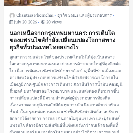
Chantara Phornchai
ธุรกิจ SMEs และผู้ประกอบการ
July 20, 2026
20 views
นอกเหนือจากกรุงเทพมหานคร: การเติบโต
ของแฟรนไชส์กำลังเปลี่ยนแปลงโอกาสทาง
ธุรกิจทั่วประเทศไทยอย่างไร
อุตสาหกรรมแฟรนไชส์ของประเทศไทยไม่ได้มุ่งเน้นเฉพาะ
ใจกลางกรุงเทพมหานครและย่านการค้าขนาดใหญ่ที่สุดอีกต่อ
ไป เมื่อการพัฒนาเชิงพาณิชย์ขยายตัวเข้าสู่พื้นที่ชานเมืองและ
ต่างจังหวัด ผู้ประกอบการแฟรนไชส์กำลังพิจารณาโอกาสใน
เมืองภูมิภาค ศูนย์กลางการเดินทาง สถานีบริการน้ำมัน คอมมูนิ
ตี้มอลล์ มหาวิทยาลัย โรงพยาบาล และแหล่งท่องเที่ยวมากขึ้น
การเปลี่ยนแปลงนี้มีความสำคัญต่อผู้ประกอบการท้องถิ่น
เนื่องจากตลาดภูมิภาคมักมีต้นทุนการดำเนินงานต่ำกว่าทำเล
ชั้นนำในกรุงเทพมหานคร ค่าเช่าพื้นที่เชิงพาณิชย์อาจบริหาร
จัดการได้ง่ายกว่า การแข่งขันอาจไม่รุนแรงเท่า และผู้รับสิทธิ์
แฟรนไชส์อาจมีความสัมพันธ์ที่แข็งแกร่งกว่ากับเจ้าของพื้นที่
ซัพพลายเออร์ และองค์กรในชุมชน อย่างไรก็ตาม การขยายสู่