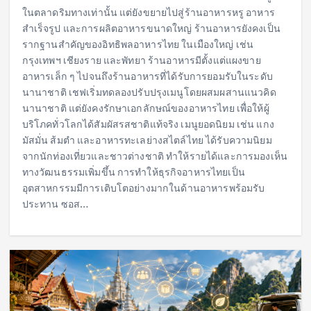
ในตลาดริมทางเท่านั้น แต่ยังขยายไปสู่ร้านอาหารหรู อาหาร
สำเร็จรูป และการผลิตอาหารขนาดใหญ่ ร้านอาหารยังคงเป็น
รากฐานสำคัญของอิทธิพลอาหารไทย ในเมืองใหญ่ เช่น
กรุงเทพฯ เชียงราย และพัทยา ร้านอาหารมีตั้งแต่แผงขาย
อาหารเล็ก ๆ ไปจนถึงร้านอาหารที่ได้รับการยอมรับในระดับ
นานาชาติ เชฟเริ่มทดลองปรับปรุงเมนูโดยผสมผสานแนวคิด
นานาชาติ แต่ยังคงรักษาเอกลักษณ์ของอาหารไทย เพื่อให้ผู้
บริโภคทั่วโลกได้สัมผัสรสชาติแท้จริง เมนูยอดนิยม เช่น แกง
มัสมั่น ส้มตำ และอาหารทะเลย่างสไตล์ไทย ได้รับความนิยม
จากนักท่องเที่ยวและชาวต่างชาติ ทำให้รายได้และการมองเห็น
ทางวัฒนธรรมเพิ่มขึ้น การทำให้ธุรกิจอาหารไทยเป็น
อุตสาหกรรมมีการเติบโตอย่างมากในด้านอาหารพร้อมรับ
ประทาน ซอส…