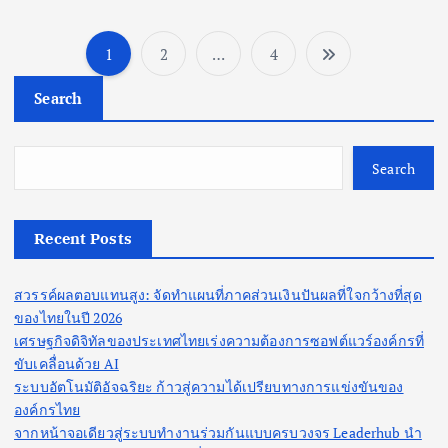
1
2
…
4
P
Search
o
s
Search
t
Recent Posts
s
สวรรค์ผลตอบแทนสูง: จัดทำแผนที่ภาคส่วนเงินปันผลที่ใจกว้างที่สุด
p
ของไทยในปี 2026
เศรษฐกิจดิจิทัลของประเทศไทยเร่งความต้องการซอฟต์แวร์องค์กรที่
a
ขับเคลื่อนด้วย AI
ระบบอัตโนมัติอัจฉริยะ ก้าวสู่ความได้เปรียบทางการแข่งขันของ
g
องค์กรไทย
จากหน้าจอเดียวสู่ระบบทำงานร่วมกันแบบครบวงจร Leaderhub นำ