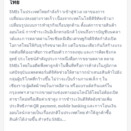
ไทย
SMEs ในประเทศไทยกำลังก้าวเข้าสู่ช่วงเวลาของการ
เปลี่ยนแปลงอย่างรวดเร็ว เนื่องจากเทคโนโลยีดิจิทัลเข้ามา
เปลี่ยนรูปแบบการทำธุรกิจเกือบทุกด้าน ตั้งแต่การขายสินค้า
ออนไลน์ การชำระเงินอิเล็กทรอนิกส์ ไปจนถึงการบัญชีบนคลา
วด์และการตลาดผ่านโซเชียลมีเดีย เศรษฐกิจดิจิทัลกำลังเปิด
โอกาสใหม่ให้กับธุรกิจขนาดเล็ก แต่ในขณะเดียวกันก็สร้างแรง
กดดันที่ต้องอาศัยการเตรียมตัว การลงทุน และการคิดเชิงกล
ยุทธ์ ประโยชน์สำคัญประการหนึ่งคือการขยายตลาด หลาย
SMEs ไทยในอดีตพึ่งพาลูกค้าในพื้นที่หรือการค้าส่งในภูมิภาค
แต่ปัจจุบันแพลตฟอร์มดิจิทัลช่วยให้สามารถนำเสนอสินค้าไปยัง
กลุ่มผู้บริโภคที่กว้างขึ้น ไม่ว่าจะเป็นร้านกาแฟเล็ก ๆ ใน
เชียงราย ผู้ผลิตผ้าทอในภาคอีสาน หรือแบรนด์สกินแคร์ใน
กรุงเทพฯ สามารถขายผ่านช่องทางออนไลน์ได้โดยไม่ต้องเปิด
สาขาใหม่หรือเสียค่าเช่าสูง การชำระเงินดิจิทัลยังช่วยเพิ่ม
ประสิทธิภาพ QR payment, mobile banking และการโอนเงิน
ออนไลน์กลายเป็นเรื่องปกติในประเทศไทย ทำให้ลูกค้าซื้อ
สินค้าได้ง่ายขึ้น สำหรับ SMEs…